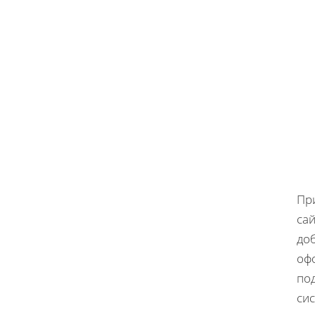
Пр
са
доб
оф
по
сис