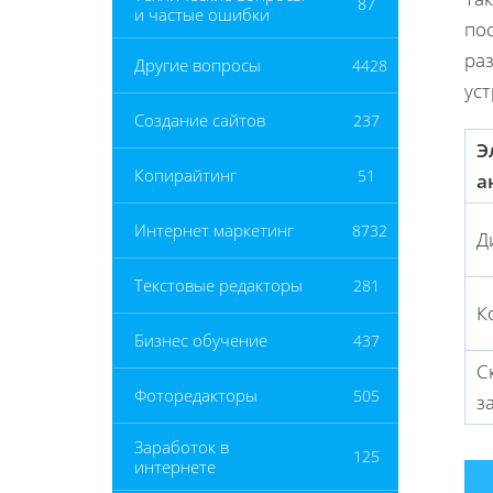
87
и частые ошибки
по
ра
Другие вопросы
4428
уст
Создание сайтов
237
Э
Копирайтинг
51
а
Интернет маркетинг
8732
Д
Текстовые редакторы
281
К
Бизнес обучение
437
С
Фоторедакторы
505
з
Заработок в
125
интернете