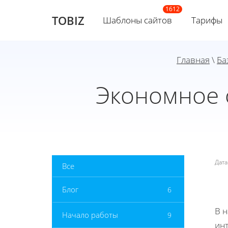
TOBIZ
Шаблоны сайтов
Тарифы
Главная
\
Ба
Экономное 
Дат
Все
Блог
6
В 
Начало работы
9
инт