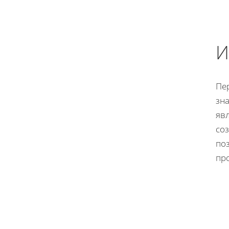
И
Пер
зн
яв
со
по
пр