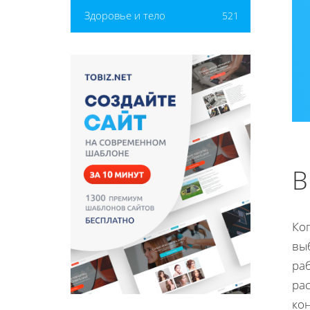
Здоровье и тело
521
В
Ког
вы
раб
ра
кон