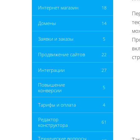
Интернет магазин
18
Пер
тек
Домены
14
мо
Заявки и заказы
5
Пр
вк
Продвижение сайтов
22
стр
Интеграции
27
Повышение
5
конверсии
Тарифы и оплата
4
Редактор
61
конструктора
Технические вопросы
Та