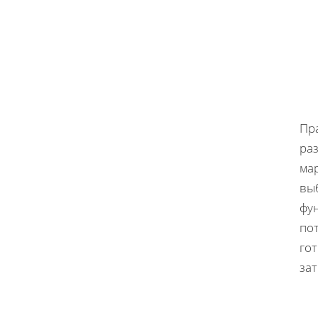
Пр
раз
ма
вы
фу
по
го
зат