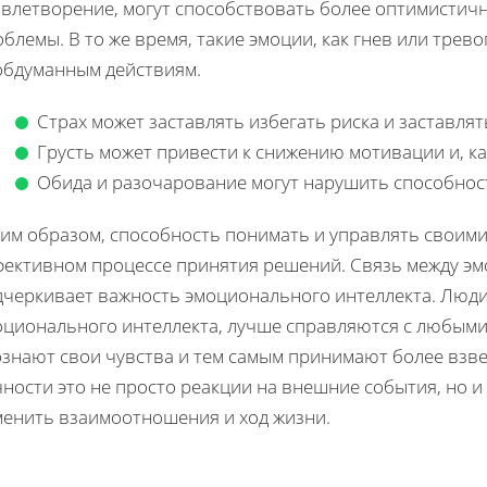
овлетворение, могут способствовать более оптимистич
блемы. В то же время, такие эмоции, как гнев или трев
обдуманным действиям.
Страх может заставлять избегать риска и заставля
Грусть может привести к снижению мотивации и, ка
Обида и разочарование могут нарушить способност
ким образом, способность понимать и управлять своим
фективном процессе принятия решений. Связь между э
дчеркивает важность эмоционального интеллекта. Люд
оционального интеллекта, лучше справляются с любыми 
ознают свои чувства и тем самым принимают более вз
чности это не просто реакции на внешние события, но 
менить взаимоотношения и ход жизни.