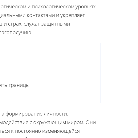
огическом и психологическом уровнях.
циальными контактами и укрепляет
ев и страх, служат защитными
лагополучию.
ять границы
на формирование личности,
имодействие с окружающим миром. Они
аться к постоянно изменяющейся