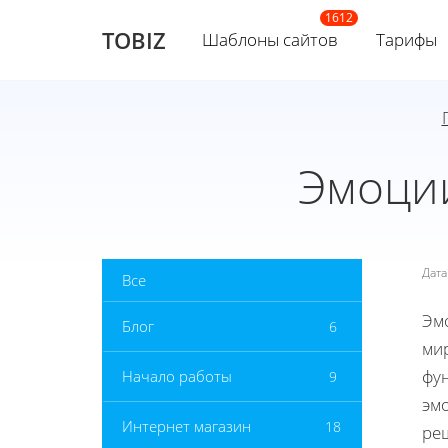
TOBIZ
Шаблоны сайтов
Тарифы
Эмоции
Дат
Все
Эм
Блог
6
ми
фу
Начало работы
9
эм
Интернет магазин
18
ре