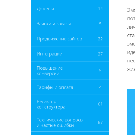
Домены
14
Эм
пот
Заявки и заказы
5
лич
ст
Продвижение сайтов
22
эм
ид
Интеграции
27
не
Повышение
жи
5
конверсии
Тарифы и оплата
4
Редактор
61
конструктора
Технические вопросы
87
и частые ошибки