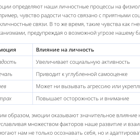
оции определяют наши личностные процессы на физиол
пример, чувство радости часто связано с приятными со
личностные связи. В то же время, такие чувства как гн
ханизмами, предупреждая о возможной угрозе нашему б
моция
Влияние на личность
адость
Увеличивает социальную активность
ечаль
Приводит к углубленной самооценке
нев
Может ни вызывать агрессию или укрепл
трах
Повышает осторожность и внимание
ким образом, эмоции оказывают значительное влияние 
уславливая множеством факторов наше развитие и вза
могают нам не только осознавать себя, но и адаптиров