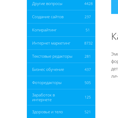
Другие вопросы
4428
Создание сайтов
237
Копирайтинг
51
К
Интернет маркетинг
8732
Эм
Текстовые редакторы
281
фо
де
Бизнес обучение
437
лич
Фоторедакторы
505
Заработок в
125
интернете
Здоровье и тело
521