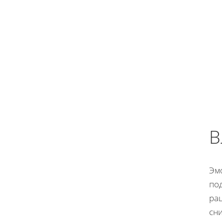
В
Эм
по
рац
сн