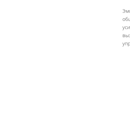
Эм
об
уси
вы
уп