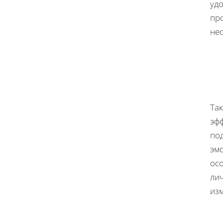
уд
про
не
Та
эф
по
эм
ос
ли
из