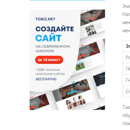
Эм
На
меж
ме
Э
Р
П
Г
С
Та
об
по