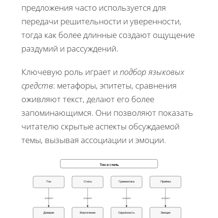
предложения часто используется для
передачи решительности и уверенности,
тогда как более длинные создают ощущение
раздумий и рассуждений.
Ключевую роль играет и
подбор языковых
средств
: метафоры, эпитеты, сравнения
оживляют текст, делают его более
запоминающимся. Они позволяют показать
читателю скрытые аспекты обсуждаемой
темы, вызывая ассоциации и эмоции.
Тон и стиль
Тон
Стиль
Грамматика
Приёмы
влияет
влияет
влияет
влияет
Доверие
Вовлечение
Серьёзность
Эмоции