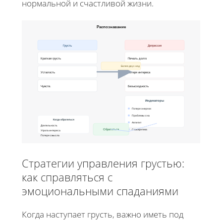
нормальной и счастливой жизни.
Распознавание
Грусть
Депрессия
Краткая грусть
Печаль долго
Более двух нед
переход
Усталость
Потеря интереса
Чувств.
Безысходность
Индикаторы
Потеря энергии
Проблемы сна
Когда обратиться
Аппетит
Длительность
Обратиться
Самокритика
Утрата интереса
Потеря смысла
Стратегии управления грустью:
как справляться с
эмоциональными спаданиями
Когда наступает грусть, важно иметь под