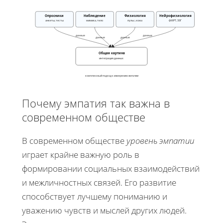
Опросники
Наблюдение
Физиология
Нейрофизиология
анкеты, тесты
мимика, тело
пульс, кожа
фМРТ, ЭЭГ
данные
данные
данные
данные
Общая картина
интеграция данных
комплексный подход к измерению эмпатии
Почему эмпатия так важна в
современном обществе
В современном обществе
уровень эмпатии
играет крайне важную роль в
формировании социальных взаимодействий
и межличностных связей. Его развитие
способствует лучшему пониманию и
уважению чувств и мыслей других людей.