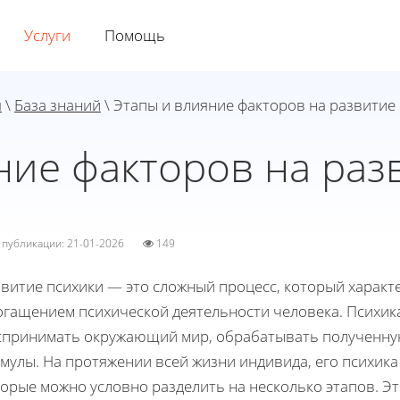
Услуги
Помощь
я
\
База знаний
\ Этапы и влияние факторов на развитие
ние факторов на раз
а публикации: 21-01-2026
149
звитие психики — это сложный процесс, который харак
огащением психической деятельности человека. Психик
спринимать окружающий мир, обрабатывать полученну
имулы. На протяжении всей жизни индивида, его психик
орые можно условно разделить на несколько этапов. Э