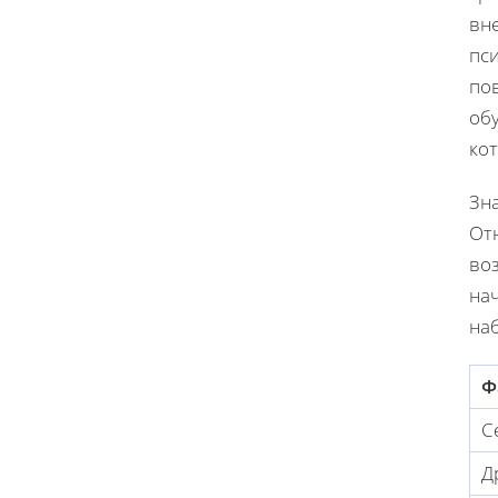
вне
пси
по
об
ко
Зн
От
воз
нач
на
Ф
С
Д