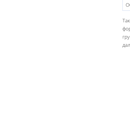
О
Так
фо
гру
да