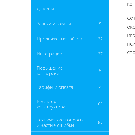
ко
Домены
14
Фа
Заявки и заказы
5
ок
иг
Продвижение сайтов
22
пси
сп
Интеграции
27
Повышение
5
конверсии
Тарифы и оплата
4
Редактор
61
конструктора
Технические вопросы
87
и частые ошибки