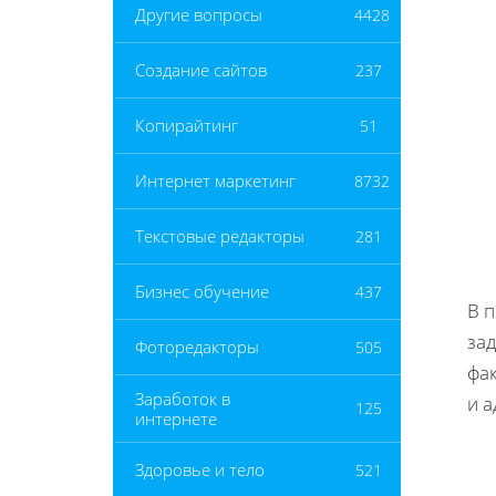
Другие вопросы
4428
Создание сайтов
237
Копирайтинг
51
Интернет маркетинг
8732
Текстовые редакторы
281
Бизнес обучение
437
В 
за
Фоторедакторы
505
фа
Заработок в
и 
125
интернете
Здоровье и тело
521