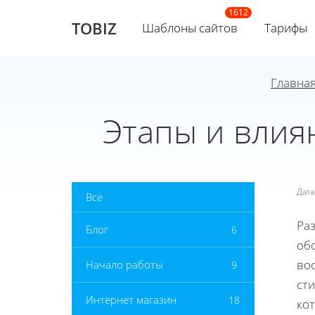
TOBIZ
Шаблоны сайтов
Тарифы
Главна
Этапы и влия
Дат
Все
Ра
Блог
6
об
во
Начало работы
9
ст
Интернет магазин
18
кот