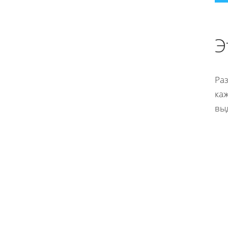
Э
Раз
каж
вы