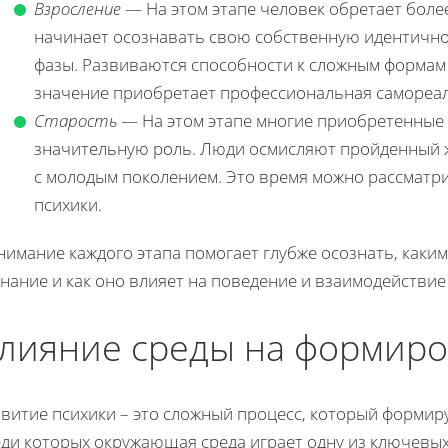
Взросление
— На этом этапе человек обретает бол
начинает осознавать свою собственную идентично
фазы. Развиваются способности к сложным формам
значение приобретает профессиональная самореал
Старость
— На этом этапе многие приобретенные 
значительную роль. Люди осмисляют пройденный ж
с молодым поколением. Это время можно рассматри
психики.
нимание каждого этапа помогает глубже осознать, каки
нание и как оно влияет на поведение и взаимодействие
лияние среды на формиро
витие психики – это сложный процесс, который формир
еди которых окружающая среда играет одну из ключевых