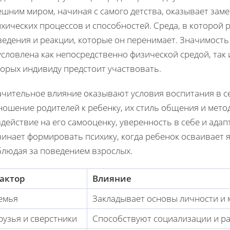
шним миром, начиная с самого детства, оказывает заме
хических процессов и способностей. Среда, в которой р
ведения и реакции, которые он перенимает. Значимост
условлена как непосредственно физической средой, так
торых индивиду предстоит участвовать.
ачительное влияние оказывают условия воспитания в с
ношение родителей к ребенку, их стиль общения и мет
действие на его самооценку, уверенность в себе и ада
инает формировать психику, когда ребенок осваивает 
блюдая за поведением взрослых.
актор
Влияние
емья
Закладывает основы личности и 
рузья и сверстники
Способствуют социализации и р