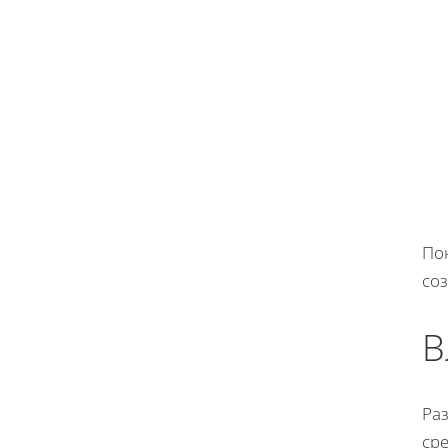
По
соз
В
Раз
ср