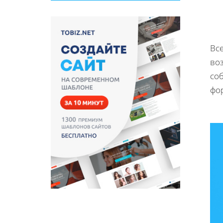
Все
во
со
фо