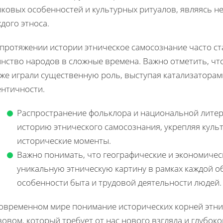
ыковых особенностей и культурных ритуалов, являясь н
дого этноса.
 протяжении истории этническое самосознание часто с
инство народов в сложные времена. Важно отметить, чт
кже играли существенную роль, выступая катализатора
ентичности.
Распространение фольклора и национальной литер
историю этнического самосознания, укрепляя куль
исторические моменты.
Важно понимать, что географические и экономиче
уникальную этническую картину в рамках каждой об
особенности быта и трудовой деятельности людей.
современном мире понимание исторических корней этни
овом, который требует от нас нового взгляда и глубок