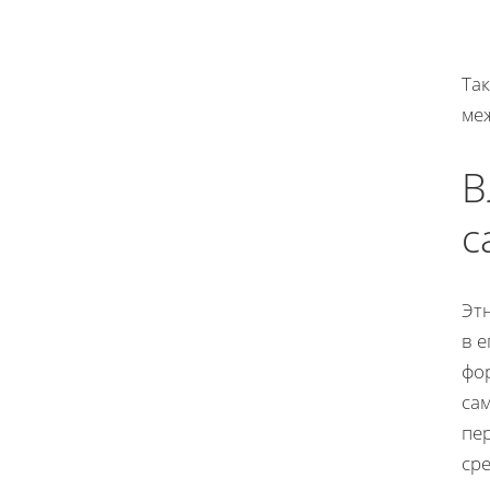
Та
ме
В
с
Этн
в 
фо
са
пе
сре