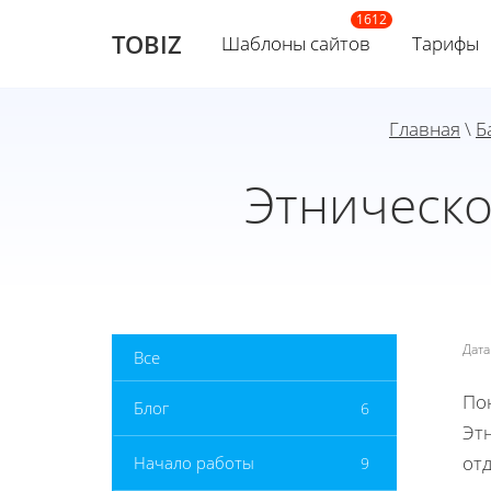
TOBIZ
Шаблоны сайтов
Тарифы
Главная
\
Б
Этническо
Дат
Все
По
Блог
6
Эт
от
Начало работы
9