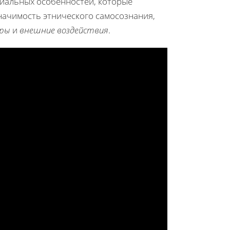
циальных особенностей, которые
начимость этнического самосознания,
оры
и
внешние воздействия
.