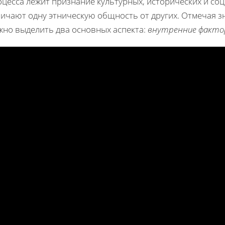
оцесса лежит признание культурных, исторических и со
личают одну этническую общность от других. Отмечая з
жно выделить два основных аспекта:
внутренние факт