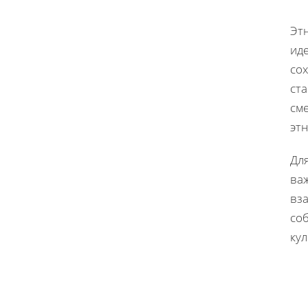
Эт
ид
со
ст
см
эт
Для
ва
вз
со
ку