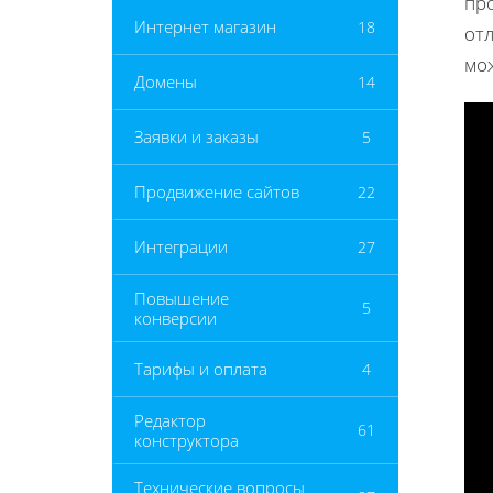
пр
Интернет магазин
18
от
мо
Домены
14
Заявки и заказы
5
Продвижение сайтов
22
Интеграции
27
Повышение
5
конверсии
Тарифы и оплата
4
Редактор
61
конструктора
Технические вопросы