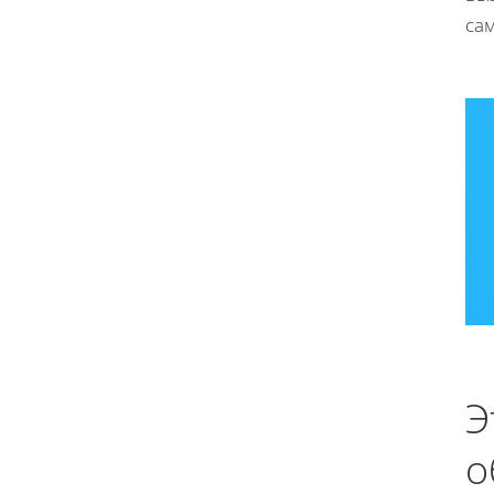
са
Э
о