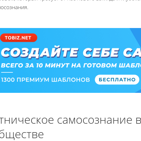
мосознания.
тническое самосознание 
бществе