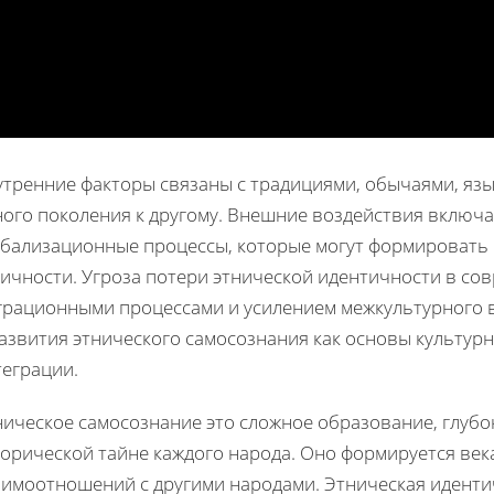
тренние факторы связаны с традициями, обычаями, язы
ого поколения к другому. Внешние воздействия включаю
обализационные процессы, которые могут формировать 
ничности. Угроза потери этнической идентичности в со
грационными процессами и усилением межкультурного в
развития этнического самосознания как основы культур
теграции.
ическое самосознание это сложное образование, глубо
торической тайне каждого народа. Оно формируется век
аимоотношений с другими народами. Этническая иденти