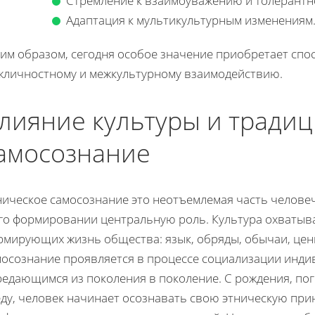
Стремление к взаимоуважению и толерантн
Адаптация к мультикультурным изменениям
ким образом, сегодня особое значение приобретает спо
жличностному и межкультурному взаимодействию.
лияние культуры и традиц
амосознание
ическое самосознание это неотъемлемая часть человече
его формировании центральную роль. Культура охватыва
рмирующих жизнь общества: язык, обряды, обычаи, ценн
мосознание проявляется в процессе социализации инди
редающимся из поколения в поколение. С рождения, по
ду, человек начинает осознавать свою этническую прин