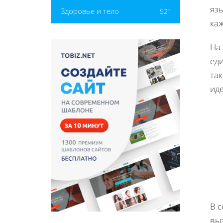
яз
Здоровье и тело
521
каж
На
ед
та
ид
В 
выз