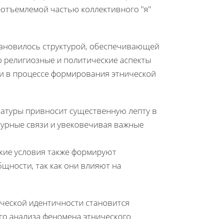
еотъемлемой частью коллективного "я"
тановилось структурой, обеспечивающей
о религиозные и политические аспекты
ми в процессе формирования этнической
атуры привносит существенную лепту в
турные связи и увековечивая важные
ские условия также формируют
щности, так как они влияют на
ческой идентичности становится
ого анализа феномена этнического