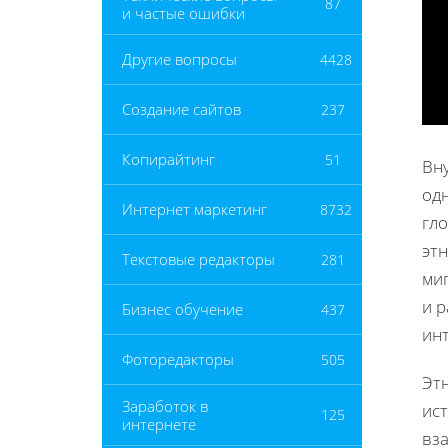
87
и частые ошибки
Другие вопросы
4428
Создание сайтов
237
Копирайтинг
51
Вну
одн
Интернет маркетинг
8732
гл
эт
Текстовые редакторы
281
ми
и 
Бизнес обучение
437
ин
Фоторедакторы
505
Этн
Заработок в
ис
125
интернете
вз