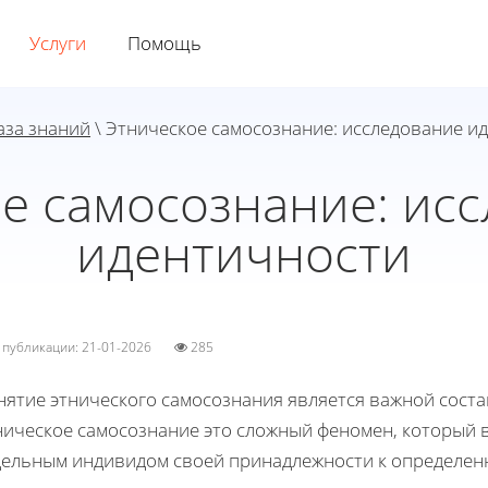
Услуги
Помощь
аза знаний
\ Этническое самосознание: исследование и
е самосознание: ис
идентичности
а публикации: 21-01-2026
285
нятие этнического самосознания является важной сост
ническое самосознание это сложный феномен, который 
дельным индивидом своей принадлежности к определенно