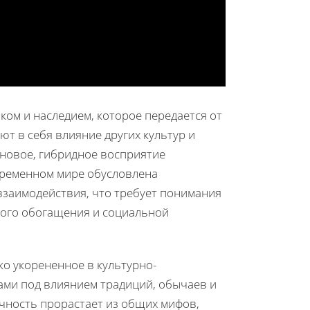
ком и наследием, которое передается от
т в себя влияние других культур и
новое, гибридное восприятие
временном мире обусловлена
заимодействия, что требует понимания
ного обогащения и социальной
ко укорененное в культурно-
ами под влиянием традиций, обычаев и
чность прорастает из общих мифов,