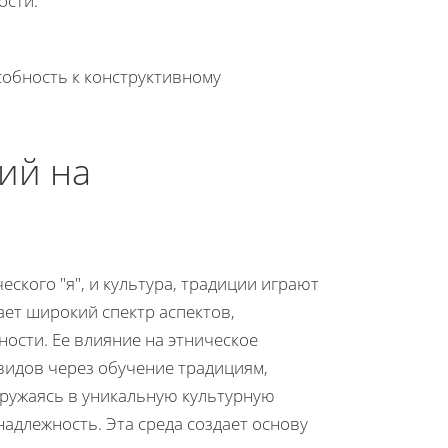
ости.
.
собность к конструктивному
ий на
ского "я", и культура, традиции играют
ет широкий спектр аспектов,
ости. Ее влияние на этническое
видов через обучение традициям,
гружаясь в уникальную культурную
адлежность. Эта среда создает основу