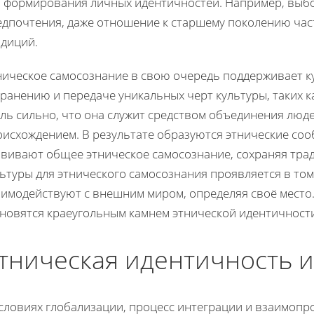
я формирования личных идентичностей. Например, выб
едпочтения, даже отношение к старшему поколению час
адиций.
ническое самосознание в свою очередь поддерживает ку
ранению и передаче уникальных черт культуры, таких к
ль сильно, что она служит средством объединения люд
оисхождением. В результате образуются этнические со
звивают общее этническое самосознание, сохраняя тра
ьтуры для этнического самосознания проявляется в то
аимодействуют с внешним миром, определяя своё место.
ановятся краеугольным камнем этнической идентичност
тническая идентичность и
условиях глобализации, процесс интеграции и взаимопр