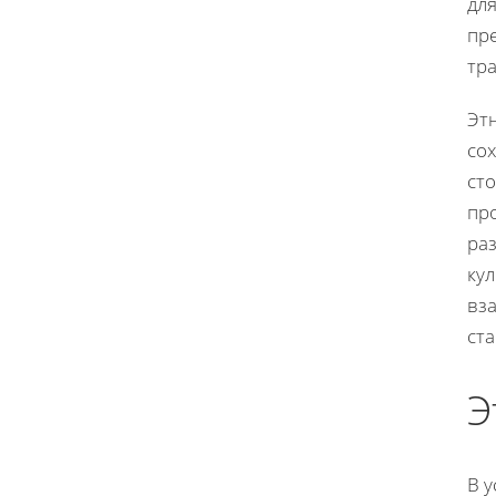
дл
пр
тр
Эт
сох
сто
пр
ра
кул
вз
ст
Э
В 