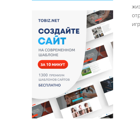
жи
от
иг