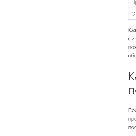
П
О
Ка
фи
по
об
К
п
По
пр
по