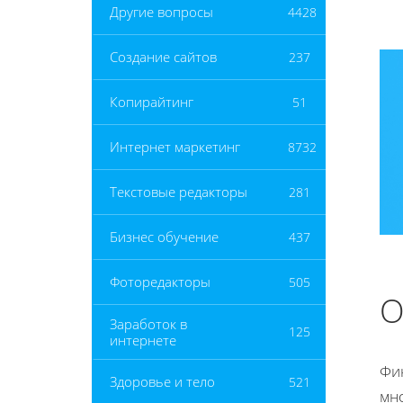
Другие вопросы
4428
Создание сайтов
237
Копирайтинг
51
Интернет маркетинг
8732
Текстовые редакторы
281
Бизнес обучение
437
Фоторедакторы
505
О
Заработок в
125
интернете
Фин
Здоровье и тело
521
мн