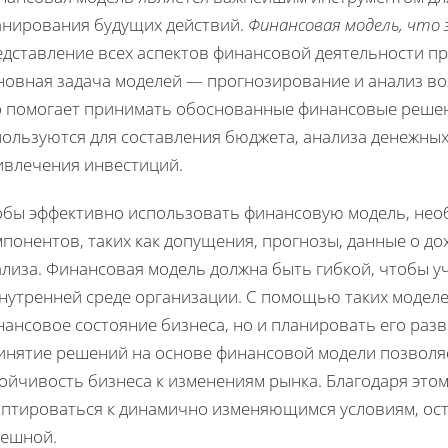
анирования будущих действий.
Финансовая модель, что
едставление всех аспектов финансовой деятельности п
новная задача моделей — прогнозирование и анализ во
о помогает принимать обоснованные финансовые решен
ользуются для составления бюджета, анализа денежных
ивлечения инвестиций.
обы эффективно использовать финансовую модель, нео
понентов, таких как допущения, прогнозы, данные о дох
ализа. Финансовая модель должна быть гибкой, чтобы 
внутренней среде организации. С помощью таких модел
ансовое состояние бизнеса, но и планировать его раз
инятие решений на основе финансовой модели позволя
тойчивость бизнеса к изменениям рынка. Благодаря это
аптироваться к динамично изменяющимся условиям, ос
пешной.