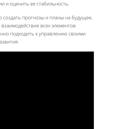
 и оценить ее стабильность.
 создать прогнозы и планы на будущее,
 взаимодействие всех элементов
нно подходить к управлению своими
азвития.