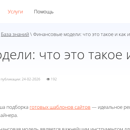
Услуги
Помощь
\
База знаний
\ Финансовые модели: что это такое и как 
ели: что это такое и
а публикации: 24-02-2026
192
ша подборка
готовых шаблонов сайтов
— идеальное реш
зайнера.
нансовая модель является важнейшим инструментом для