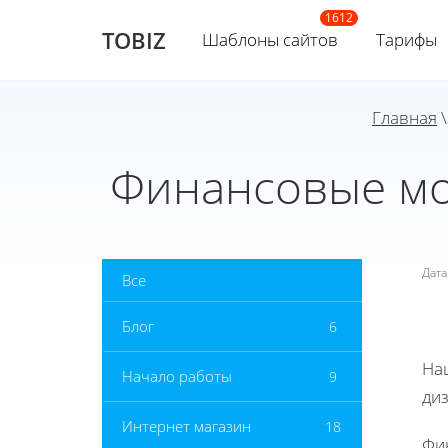
TOBIZ
Шаблоны сайтов
Тарифы
Главная
Финансовые мод
Дат
Все
Блог
6
На
Начало работы
9
ди
Интернет магазин
18
Фи