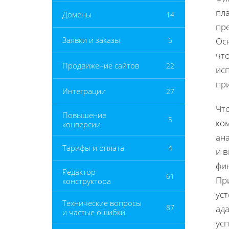
пл
Домены
14
пр
Заявки и заказы
5
Ос
чт
Продвижение сайтов
22
исп
пр
Интеграции
27
Чт
Повышение
5
ком
конверсии
ан
Тарифы и оплата
4
и 
фин
Редактор
61
Пр
конструктора
ус
Технические вопросы
87
ад
и частые ошибки
ус