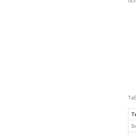
ос
Та
Т
Б