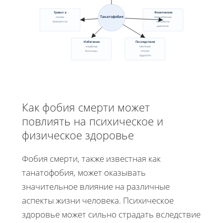
Тревога
Физические
Танатофобия
паника
сердцебиение
тревожность
потливость
давление
Избегание
Последствия
кладбища
изоляция
больницы
апатия
трудности
Как фобия смерти может
повлиять на психическое и
физическое здоровье
Фобия смерти, также известная как
танатофобия, может оказывать
значительное влияние на различные
аспекты жизни человека. Психическое
здоровье может сильно страдать вследствие