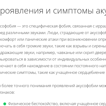
роявления и симптомы ак
усофобия — это специфическая фобия, связанная с ирр
ред различными звуками. Люди, страдающие от акусофо
скомфорт или панические атаки при возникновении опре
ючать в себя громкие звуки, такие как взрывы и сирены
здражающие звуки, например, чавканье или скрип двере
ьироваться в зависимости от индивидуальных особенно
лючают в себя нахождение в состоянии постоянного нап
зические симптомы, такие как учащённое сердцебиение 
я более точного понимания проявлений акусофобии мо
изнаков:
Физическое беспокойство, включая учащённое сер