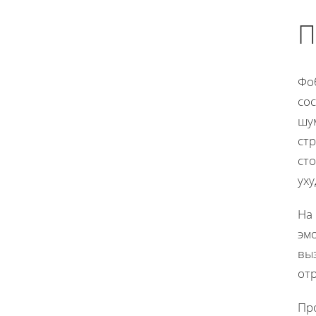
П
Фоб
сос
шу
стр
сто
ух
На
эм
вы
от
Про