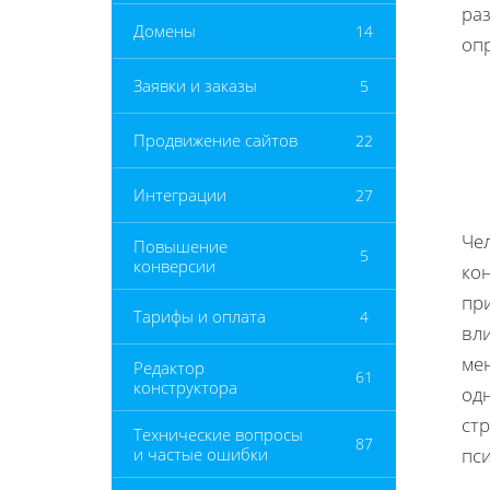
ра
Домены
14
оп
Заявки и заказы
5
Продвижение сайтов
22
Интеграции
27
Чел
Повышение
5
конверсии
ко
пр
Тарифы и оплата
4
вли
мен
Редактор
61
конструктора
од
ст
Технические вопросы
87
и частые ошибки
пс