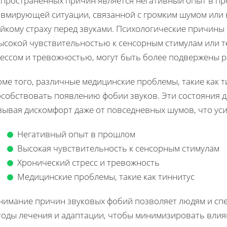
спространённых причин является негативный опыт в п
авмирующей ситуации, связанной с громким шумом или 
ойкому страху перед звуками. Психологические причины
ысокой чувствительностью к сенсорным стимулам или те
рессом и тревожностью, могут быть более подвержены 
ме того, различные медицинские проблемы, такие как т
особствовать появлению фобии звуков. Эти состояния д
ывая дискомфорт даже от повседневных шумов, что уси
Негативный опыт в прошлом
Высокая чувствительность к сенсорным стимулам
Хронический стресс и тревожность
Медицинские проблемы, такие как тиннитус
нимание причин звуковых фобий позволяет людям и сп
тоды лечения и адаптации, чтобы минимизировать влия