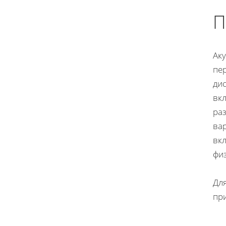
П
Ак
пе
ди
вкл
ра
вар
вк
фи
Дл
пр