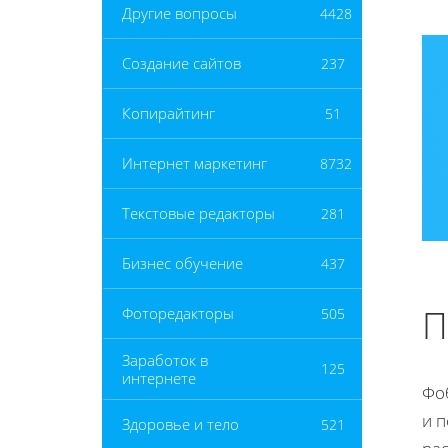
Другие вопросы
4428
Создание сайтов
237
Копирайтинг
51
Интернет маркетинг
8732
Текстовые редакторы
281
Бизнес обучение
437
П
Фоторедакторы
505
Заработок в
125
интернете
Фоб
и 
Здоровье и тело
521