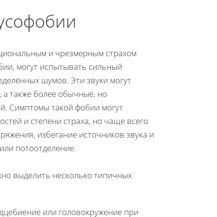
усофобии
ациональным и чрезмерным страхом
бии, могут испытывать сильный
делённых шумов. Эти звуки могут
, а также более обычные, но
й. Симптомы такой фобии могут
стей и степени страха, но чаще всего
ряжения, избегание источников звука и
или потоотделение.
жно выделить несколько типичных
дцебиение или головокружение при