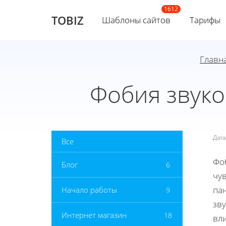
TOBIZ
Шаблоны сайтов
Тарифы
Главн
Фобия звук
Дат
Все
Фо
Блог
6
чу
пан
Начало работы
9
зву
Интернет магазин
18
вл