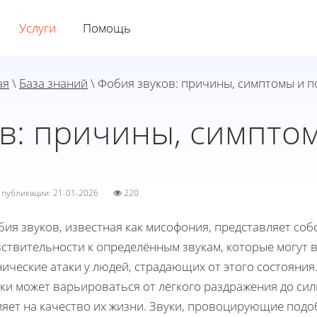
Услуги
Помощь
ая
\
База знаний
\ Фобия звуков: причины, симптомы и 
ов: причины, симпто
а публикации: 21-01-2026
220
бия звуков, известная как мисофония, представляет со
вствительности к определённым звукам, которые могут 
ические атаки у людей, страдающих от этого состояния
ки может варьироваться от лёгкого раздражения до си
ияет на качество их жизни. Звуки, провоцирующие подо