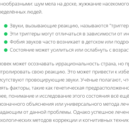
знообразными: шум мела на доске, жужжание насекомого
ределённых людей.
Звуки, вызывающие реакцию, называются "триггер
Эти триггеры могут отличаться в зависимости от 
Фобия звуков часто возникает в детском или подро
Состояние может усилиться или ослабнуть с возрас
овек может осознавать иррациональность страха, но пр
нтролировать свою реакцию. Это может привести к избе
исутствуют провоцирующие звуки. Учёные полагают, чт
ять факторы, такие как генетическая предрасположенн
ее, понимание и исследование этого состояния всё ещё 
нозначного объяснения или универсального метода леч
радающим от данной проблемы. Однако успешное лечение
ихологических методов коррекции и когнитивных техник