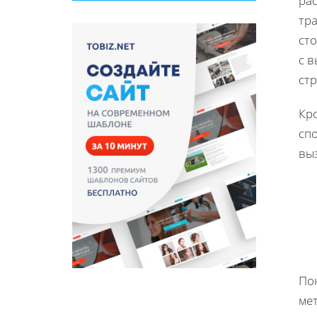
ра
тр
ст
с в
ст
Кро
сп
выз
По
ме