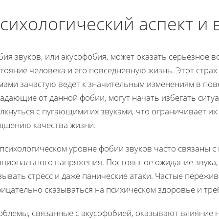
сихологический аспект и 
ия звуков, или акусофобия, может оказать серьезное в
тояние человека и его повседневную жизнь. Этот стра
мами зачастую ведет к значительным изменениям в пов
адающие от данной фобии, могут начать избегать ситу
лкнуться с пугающими их звуками, что ограничивает их
удшению качества жизни.
 психологическом уровне фобии звуков часто связаны с
оционального напряжения. Постоянное ожидание звука,
зывать стресс и даже панические атаки. Частые пережи
рицательно сказываться на психическом здоровье и тре
блемы, связанные с акусофобией, оказывают влияние не