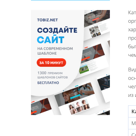
Ка
ор
ха
пр
быт
че
Вид
ос
че
из
К
М
С