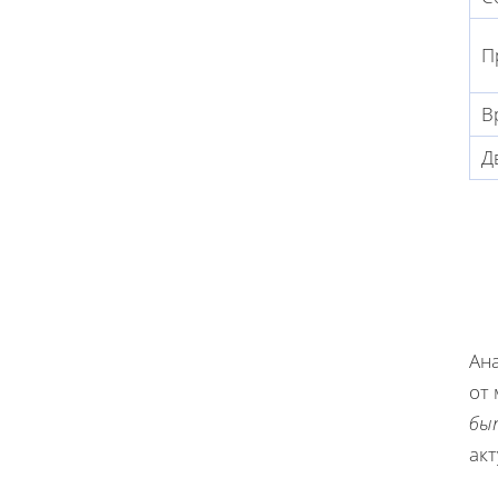
П
В
Д
Ан
от
бы
ак