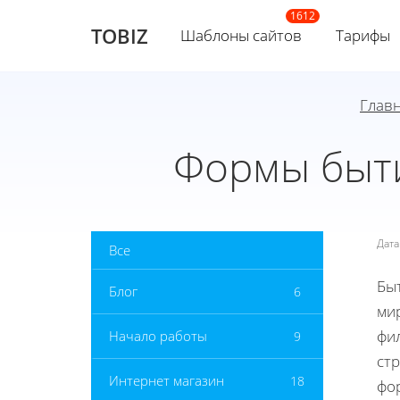
TOBIZ
Шаблоны сайтов
Тарифы
Глав
Формы быти
Дат
Все
Бы
Блог
6
мир
фи
Начало работы
9
стр
Интернет магазин
18
фо