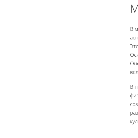
М
В 
ас
Эт
Осн
Оно
вкл
В 
физ
со
раз
кул