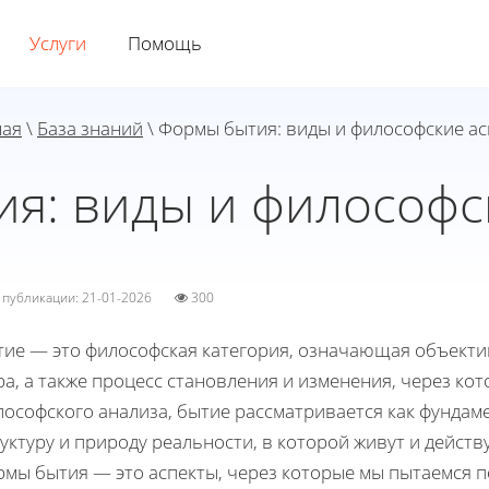
Услуги
Помощь
ная
\
База знаний
\ Формы бытия: виды и философские а
я: виды и философс
а публикации: 21-01-2026
300
тие — это философская категория, означающая объекти
а, а также процесс становления и изменения, через ко
лософского анализа, бытие рассматривается как фунда
уктуру и природу реальности, в которой живут и дейст
рмы бытия — это аспекты, через которые мы пытаемся 