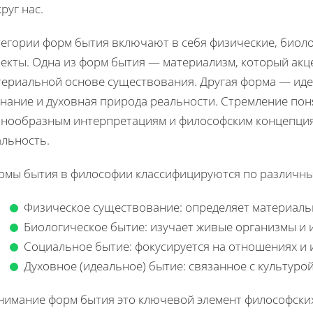
руг нас.
тегории форм бытия включают в себя физические, биоло
пекты. Одна из форм бытия — материализм, который акц
териальной основе существования. Другая форма — идеа
нание и духовная природа реальности. Стремление пон
знообразным интерпретациям и философским концепци
альность.
рмы бытия в философии классифицируются по различн
Физическое существование: определяет материальн
Биологическое бытие: изучает живые организмы и 
Социальное бытие: фокусируется на отношениях и 
Духовное (идеальное) бытие: связанное с культурой
нимание форм бытия это ключевой элемент философских