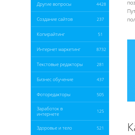
по
Другие вопросы
4428
Пу
по
Создание сайтов
237
Копирайтинг
51
Интернет маркетинг
8732
Текстовые редакторы
281
Бизнес обучение
437
Фоторедакторы
505
Заработок в
125
интернете
К
Здоровье и тело
521