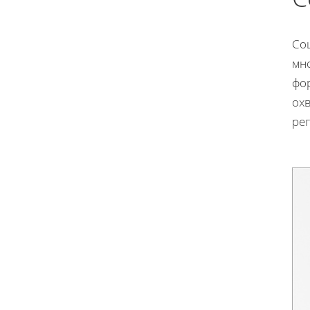
Со
мн
фо
охв
ре