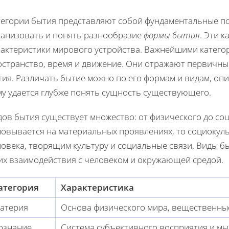
тегории бытия представляют собой фундаментальные по
ганизовать и понять разнообразие
формы бытия
. Эти 
рактеристики мирового устройства. Важнейшими категор
остранство, время и движение. Они отражают первичны
ия. Различать бытие можно по его формам и видам, опи
му удается глубже понять сущность существующего.
ов бытия существует множество: от физического до со
новывается на материальных проявлениях, то социокул
ловека, творящим культуру и социальные связи. Виды б
 их взаимодействия с человеком и окружающей средой.
атегория
Характеристика
атерия
Основа физического мира, вещественные
ознание
Система субъективного восприятия и мы