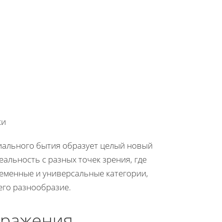
ки
иального бытия образует целый новый
альность с разных точек зрения, где
ременные и универсальные категории,
его разнообразие.
ыражения