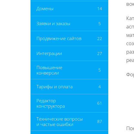
вок
Домены
14
Ка
Заявки и заказы
5
ас
ма
Продвижение сайтов
22
соз
ра
Интеграции
27
ре
Повышение
5
конверсии
Фо
Тарифы и оплата
4
Редактор
61
конструктора
Технические вопросы
87
и частые ошибки
По