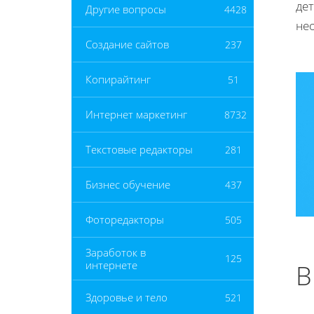
дет
Другие вопросы
4428
нео
Создание сайтов
237
Копирайтинг
51
Интернет маркетинг
8732
Текстовые редакторы
281
Бизнес обучение
437
Фоторедакторы
505
Заработок в
125
интернете
В
Здоровье и тело
521