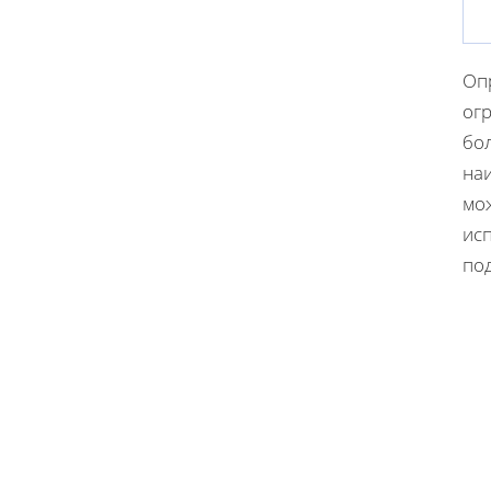
Оп
огр
бол
на
мо
исп
по