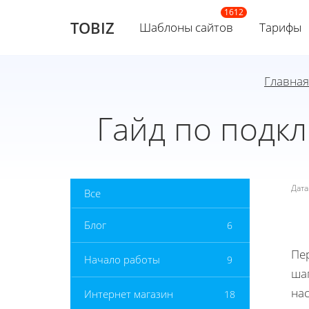
TOBIZ
Шаблоны сайтов
Тарифы
Главная
Гайд по подк
Дат
Все
Блог
6
Пе
Начало работы
9
ша
нас
Интернет магазин
18