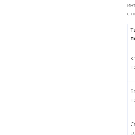
инт
с 
Т
п
К
п
Б
п
С
с