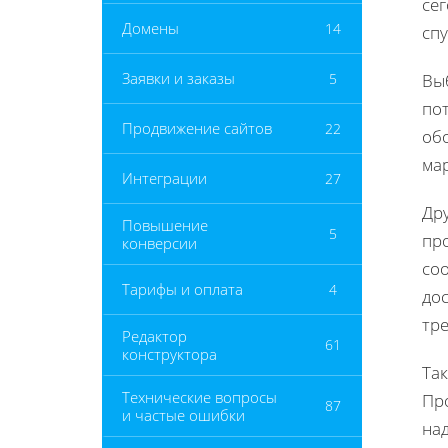
се
Домены
14
сп
Заявки и заказы
5
Вы
пот
Продвижение сайтов
22
об
мар
Интеграции
27
Др
Повышение
5
пр
конверсии
со
Тарифы и оплата
4
до
тр
Редактор
61
конструктора
Та
Технические вопросы
Пр
87
и частые ошибки
на