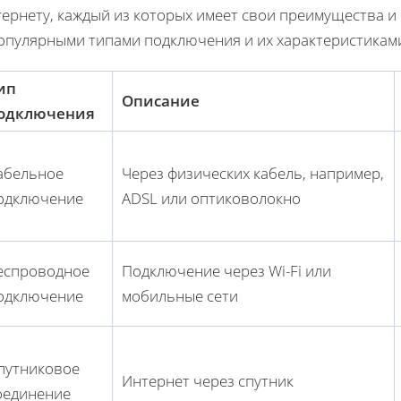
ернету, каждый из которых имеет свои преимущества и
популярными типами подключения и их характеристикам
ип
Описание
одключения
абельное
Через физических кабель, например,
одключение
ADSL или оптиковолокно
еспроводное
Подключение через Wi-Fi или
одключение
мобильные сети
путниковое
Интернет через спутник
оединение