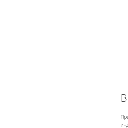
В
При
ин