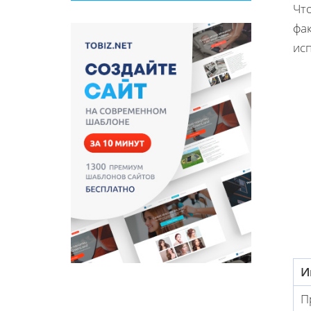
Чт
фак
исп
И
П