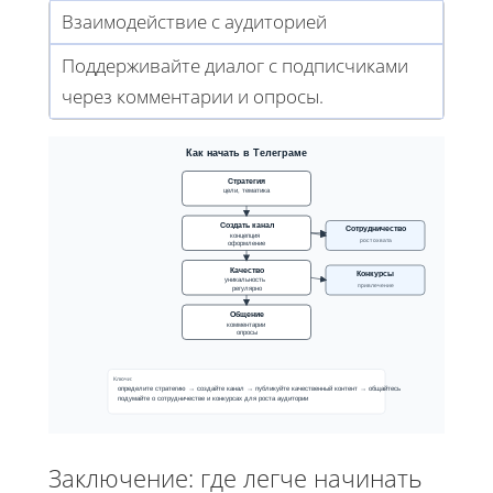
Взаимодействие с аудиторией
Поддерживайте диалог с подписчиками
через комментарии и опросы.
Как начать в Телеграме
Стратегия
цели, тематика
Создать канал
Сотрудничество
концепция
рост охвата
оформление
Качество
Конкурсы
уникальность
привлечение
регулярно
Общение
комментарии
опросы
Ключи:
определите стратегию → создайте канал → публикуйте качественный контент → общайтесь
подумайте о сотрудничестве и конкурсах для роста аудитории
Заключение: где легче начинать