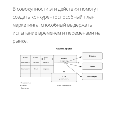
В совокупности эти действия помогут
создать конкурентоспособный план
маркетинга, способный выдержать
испытание временем и переменами на
рынке.
Оценка среды
Отзывы
Конкур
Сильн
Слаб
Анализ
конкурентов
Компания А
Онлайн
Нет УТП
Цены
Компания Б
Опыт
Медл.нов
УТП
Инновации
уникальность
• Анализ сильн
• Отзывы
Фокус: уникальность
• Оценка цен