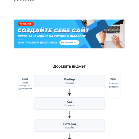
Добавить виджет
Выбор
Совет
Итого
Функция
Место
5 шагов
бок/футер
Проверять
Адаптировать
Код
Получить
Вставка
На сайте