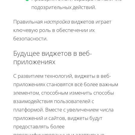
подозрительных действий.
Правильная
настройка
виджетов играет
ключевую роль в обеспечении их
безопасности.
Будущее виджетов в веб-
приложениях
С развитием технологий, виджеты в веб-
приложениях становятся всё более важным
элементом, способным изменить способы
взаимодействия пользователей с
платформой. Вместе с увеличением числа
приложений и сайтов, виджеты будут
предоставлять более
персонифицированные и адаптивные