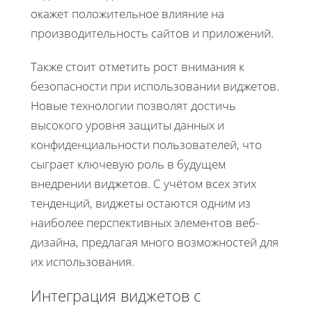
окажет положительное влияние на
производительность сайтов и приложений.
Также стоит отметить рост внимания к
безопасности при использовании виджетов.
Новые технологии позволят достичь
высокого уровня защиты данных и
конфиденциальности пользователей, что
сыграет ключевую роль в будущем
внедрении виджетов. С учётом всех этих
тенденций, виджеты остаются одним из
наиболее перспективных элементов веб-
дизайна, предлагая много возможностей для
их использования.
Интеграция виджетов с