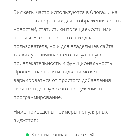
Виджеты часто используются в блогах и на
новостных порталах для отображения ленты
новостей, статистики посещаемости или
погоды. Это ценно не только для
пользователя, но и для владельцев сайта,
так как увеличивает его визуальную
привлекательность и функциональность.
Процесс настройки виджета может
варьироваться от простого добавления
скриптов до глубокого погружения в
программирование.
Ниже приведены примеры популярных
виджетов:
Кнопки социальных сетей -