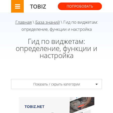
TOBIZ
ПОПРОБОВАТЬ
Главная
\
База знаний
\ Гид по виджетам:
определение, функции и настройка
Гид по виджетам:
определение, функции и
настройка
Показать / скрыть категории