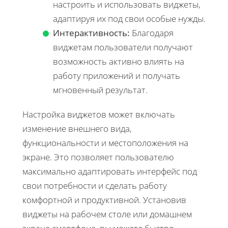
настроить и использовать виджеты,
адаптируя их под свои особые нужды.
Интерактивность:
Благодаря
виджетам пользователи получают
возможность активно влиять на
работу приложений и получать
мгновенный результат.
Настройка виджетов может включать
изменение внешнего вида,
функциональности и местоположения на
экране. Это позволяет пользователю
максимально адаптировать интерфейс под
свои потребности и сделать работу
комфортной и продуктивной. Установив
виджеты на рабочем столе или домашнем