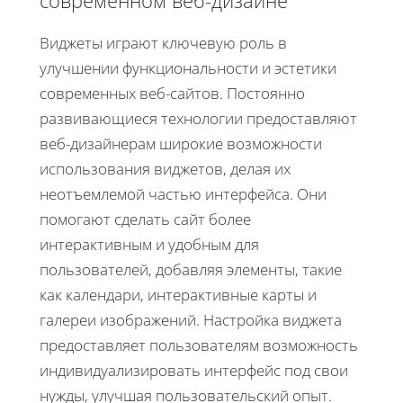
Виджеты играют ключевую роль в
улучшении функциональности и эстетики
современных веб-сайтов. Постоянно
развивающиеся технологии предоставляют
веб-дизайнерам широкие возможности
использования виджетов, делая их
неотъемлемой частью интерфейса. Они
помогают сделать сайт более
интерактивным и удобным для
пользователей, добавляя элементы, такие
как календари, интерактивные карты и
галереи изображений. Настройка виджета
предоставляет пользователям возможность
индивидуализировать интерфейс под свои
нужды, улучшая пользовательский опыт.