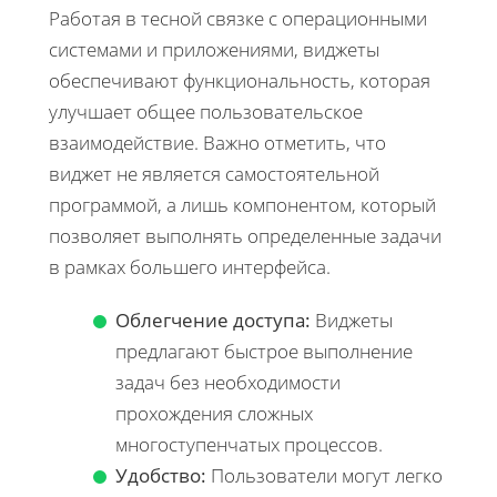
Работая в тесной связке с операционными
системами и приложениями, виджеты
обеспечивают функциональность, которая
улучшает общее пользовательское
взаимодействие. Важно отметить, что
виджет не является самостоятельной
программой, а лишь компонентом, который
позволяет выполнять определенные задачи
в рамках большего интерфейса.
Облегчение доступа:
Виджеты
предлагают быстрое выполнение
задач без необходимости
прохождения сложных
многоступенчатых процессов.
Удобство:
Пользователи могут легко