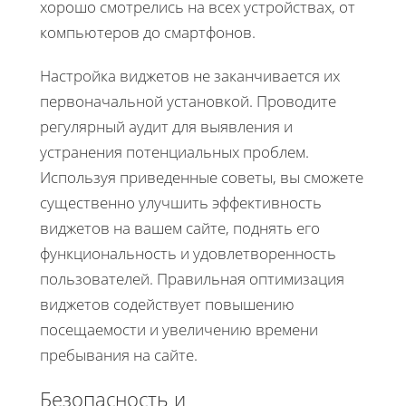
хорошо смотрелись на всех устройствах, от
компьютеров до смартфонов.
Настройка виджетов не заканчивается их
первоначальной установкой. Проводите
регулярный аудит для выявления и
устранения потенциальных проблем.
Используя приведенные советы, вы сможете
существенно улучшить эффективность
виджетов на вашем сайте, поднять его
функциональность и удовлетворенность
пользователей. Правильная оптимизация
виджетов содействует повышению
посещаемости и увеличению времени
пребывания на сайте.
Безопасность и