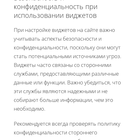
конфиденциальность при
использовании виджетов
При настройке виджетов на сайте важно
учитывать аспекты безопасности и
конфиденциальности, поскольку они могут
стать потенциальными источниками угроз.
Виджеты часто связаны со сторонними
службами, предоставляющими различные
данные или функции. Важно убедиться, что
эти службы являются надежными и не
собирают больше информации, чем это
необходимо.
Рекомендуется всегда проверять политику
конфиденциальности стороннего