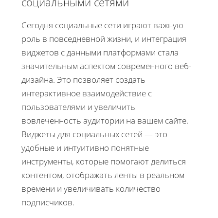
социальными сетями
Сегодня социальные сети играют важную
роль в повседневной жизни, и интеграция
виджетов с данными платформами стала
значительным аспектом современного веб-
дизайна. Это позволяет создать
интерактивное взаимодействие с
пользователями и увеличить
вовлеченность аудитории на вашем сайте.
Виджеты для социальных сетей — это
удобные и интуитивно понятные
инструменты, которые помогают делиться
контентом, отображать ленты в реальном
времени и увеличивать количество
подписчиков.