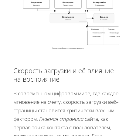
Разрешение
Пропорции
Размер файла
Высокое
Правильные
Оптимизация
Впечатление
Доверие
Эмоция
Внимание
Проблемы
Решения
• Низкое качество
• Оптимизация
• Не в стиле
• Подбор стиля
Хорошие изображения повышают доверие
Скорость загрузки и её влияние
на восприятие
В современном цифровом мире, где каждое
мгновение на счету, скорость загрузки веб-
страницы становится критически важным
фактором.
Главная страница
сайта, как
первая точка контакта с пользователем,
должна загружаться мгновенно. Если