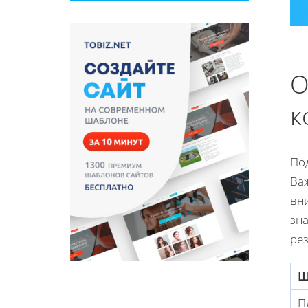
О
к
По
Ва
вн
зна
рез
Ш
П