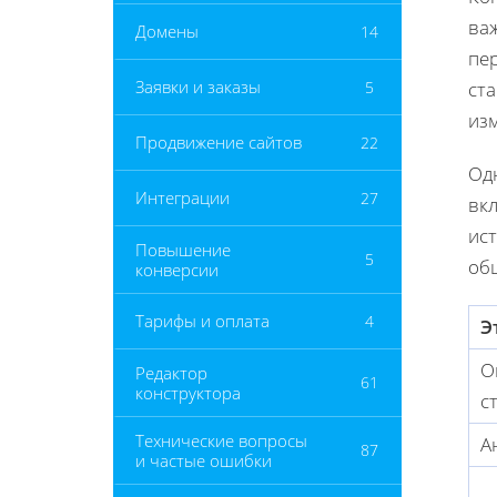
ва
Домены
14
пе
Заявки и заказы
5
ста
из
Продвижение сайтов
22
Од
Интеграции
27
вк
ис
Повышение
5
об
конверсии
Тарифы и оплата
4
Э
О
Редактор
61
конструктора
с
Технические вопросы
А
87
и частые ошибки