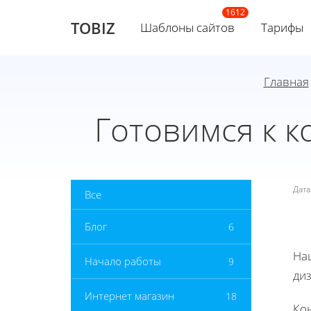
TOBIZ
Шаблоны сайтов
Тарифы
Главная
Готовимся к к
Дат
Все
Блог
6
На
Начало работы
9
ди
Интернет магазин
18
Ко