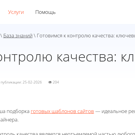
Услуги
Помощь
\
База знаний
\ Готовимся к контролю качества: ключев
онтролю качества: 
а публикации: 25-02-2026
204
ша подборка
готовых шаблонов сайтов
— идеальное реш
зайнера.
нтроль качества является неотъемлемой частью любого