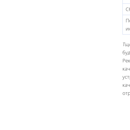
С
П
и
Тщ
бу
Ре
ка
ус
ка
от