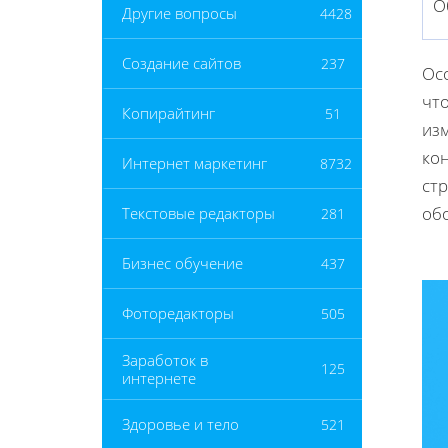
О
Другие вопросы
4428
Создание сайтов
237
Ос
чт
Копирайтинг
51
из
ко
Интернет маркетинг
8732
ст
об
Текстовые редакторы
281
Бизнес обучение
437
Фоторедакторы
505
Заработок в
125
интернете
Здоровье и тело
521