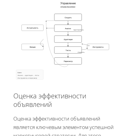
Управление
объявлениями
Создать
Актуальность
Анализ
Адаптировать
Адаптация
Эмоции
Инструменты
Тесты
Измерять
Пересмотр
Ключ:
Анализ → адаптация → тесты
Инструменты и пересмотр
Оценка эффективности
объявлений
Оценка эффективности объявлений
является ключевым элементом успешной
маркетинговой стратегии. Для этого