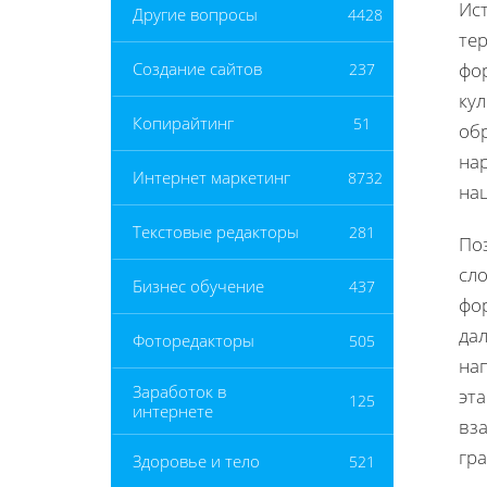
Ист
Другие вопросы
4428
те
фо
Создание сайтов
237
кул
Копирайтинг
51
об
на
Интернет маркетинг
8732
на
Текстовые редакторы
281
Поз
сл
Бизнес обучение
437
фо
да
Фоторедакторы
505
на
Заработок в
эт
125
интернете
вз
гр
Здоровье и тело
521