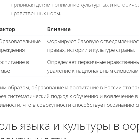
прививая детям понимание культурных и историчес
нравственных норм.
актор
Влияние
бразовательные
Формируют базовую осведомленность
чреждения
правах, истории и культуре страны.
оспитание в
Определяет первичные нравственны
емье
уважение к национальным символам 
ким образом, образование и воспитание в России это з
рез систематический подход к обучению и вовлечение 
ивности, что в совокупности способствует осознанию с
оль языка и культуры в ф