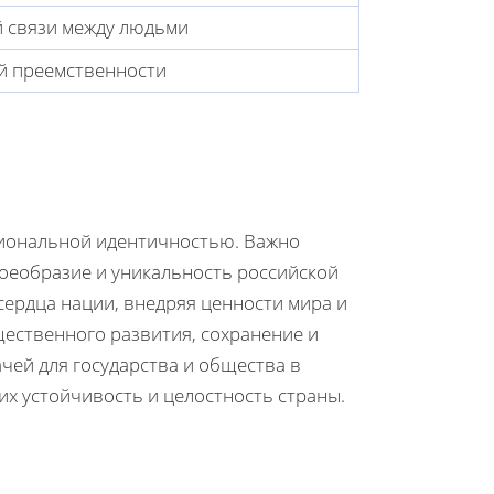
 связи между людьми
й преемственности
циональной идентичностью. Важно
воеобразие и уникальность российской
сердца нации, внедряя ценности мира и
щественного развития, сохранение и
чей для государства и общества в
х устойчивость и целостность страны.
а