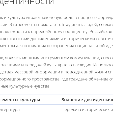
дентичности
ык и культура играют ключевую роль в процессе форми
ссии. Эти элементы помогают объединять людей, созд
надлежности к определённому сообществу. Российская 
дожественными достижениями и историческими событи
ементом для понимания и сохранения национальной иде
ык, являясь мощным инструментом коммуникации, спосо
колениями и передачей культурного наследия. Использо
едствах массовой информации и повседневной жизни с
формационного пространства, где граждане обменивают
иные культурные чувства.
лементы культуры
Значение для идентич
итература
Передача исторических 