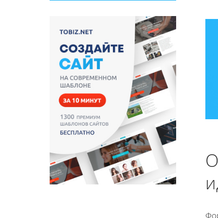
О
и
Фо