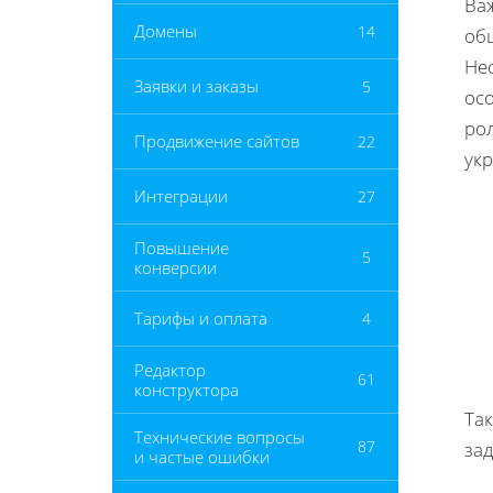
Ва
Домены
14
об
Не
Заявки и заказы
5
ос
ро
Продвижение сайтов
22
ук
Интеграции
27
Повышение
5
конверсии
Тарифы и оплата
4
Редактор
61
конструктора
Та
Технические вопросы
87
за
и частые ошибки