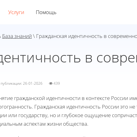
Услуги
Помощь
\
База знаний
\ Гражданская идентичность в современн
дентичность в совр
а публикации: 26-01-2026
439
ятие гражданской идентичности в контексте России им
огогранность. Гражданская идентичность России это не
ии или государству, но и глубокое ощущение сопричаст
циальным аспектам жизни общества.