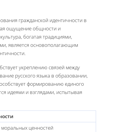
рования гражданской идентичности в
авая ощущение общности и
культура, богатая традициями,
ями, является основополагающим
нтичности.
бствует укреплению связей между
вание русского языка в образовании,
пособствует формированию единого
ся идеями и взглядами, испытывая
ности
и моральных ценностей