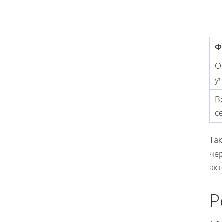
Ф
О
у
В
с
Та
че
акт
Р