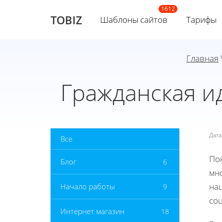
TOBIZ
Шаблоны сайтов
Тарифы
Главная
Гражданская и
Дат
Все
Пон
Блог
6
мн
нац
Начало работы
9
со
Интернет магазин
18