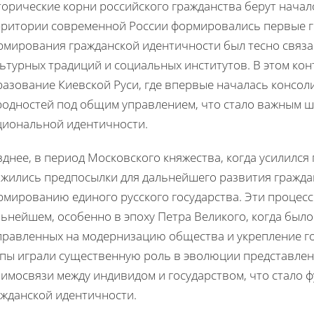
орические корни российского гражданства берут начало
рритории современной России формировались первые г
рмирования гражданской идентичности был тесно связан
ьтурных традиций и социальных институтов. В этом ко
разование Киевской Руси, где впервые началась консол
родностей под общим управлением, что стало важным ш
циональной идентичности.
днее, в период Московского княжества, когда усилился
ожились предпосылки для дальнейшего развития граждан
рмированию единого русского государства. Эти процесс
льнейшем, особенно в эпоху Петра Великого, когда был
правленных на модернизацию общества и укрепление го
апы играли существенную роль в эволюции представлен
аимосвязи между индивидом и государством, что стало
ажданской идентичности.