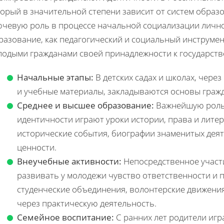
торый в значительной степени зависит от систем образ
ючевую роль в процессе начальной социализации личнос
разование, как педагогический и социальный инструмен
лодыми гражданами своей принадлежности к государств
Начальные этапы:
В детских садах и школах, чер
и учебные материалы, закладываются основы гражд
Среднее и высшее образование:
Важнейшую роль
идентичности играют уроки истории, права и литер
исторические события, биографии знаменитых дея
ценности.
Внеучебные активности:
Непосредственное участ
развивать у молодежи чувство ответственности и
студенческие объединения, волонтерские движени
через практическую деятельность.
Семейное воспитание:
С ранних лет родители иг