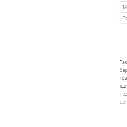
М
Т
Та
бе
гр
ед
по
це