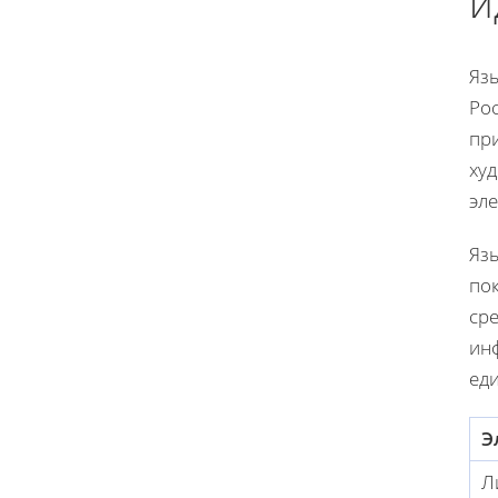
и
Яз
Ро
при
ху
эл
Яз
по
ср
ин
ед
Э
Л