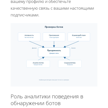
вашему профилю и обеспечьте
качественную связь с вашими настоящими
подписчиками.
Проверка ботов
Взаимодействия
Активность
Приложения
Частота постов
Скан аудитории
Качество
Данные
Анализ
Прозрачность
Доверие связь
Анализ ботов
Соцаналитика
Процент ботов
Аномалии
Комбинация методов повышает точность проверки
Роль аналитики поведения в
обнаружении ботов