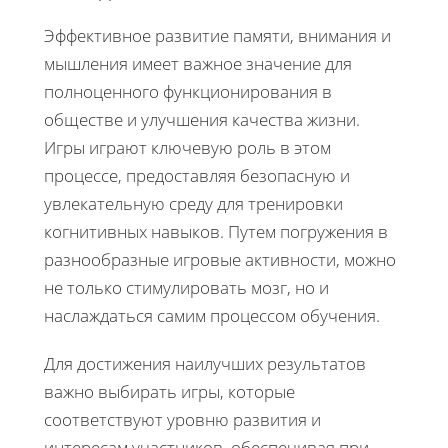
Эффективное развитие памяти, внимания и
мышления имеет важное значение для
полноценного функционирования в
обществе и улучшения качества жизни.
Игры играют ключевую роль в этом
процессе, предоставляя безопасную и
увлекательную среду для тренировки
когнитивных навыков. Путем погружения в
разнообразные игровые активности, можно
не только стимулировать мозг, но и
наслаждаться самим процессом обучения.
Для достижения наилучших результатов
важно выбирать игры, которые
соответствуют уровню развития и
интересам участников, обеспечивая при