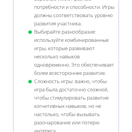
потребности и способности. Игры
должны соответствовать уровню
развития участника.
Выбирайте разнообразие:
используйте комбинированные
игры, которые развивают
несколько навыков
одновременно. Это обеспечивает
более всестороннее развитие.
Сложность игры: важно, чтобы
игра была достаточно сложной,
чтобы стимулировать развитие
когнитивных навыков, но не
настолько, чтобы вызывать
разочарование или потерю
интереса.