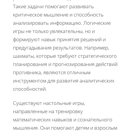
Такие задачи помогают развивать
критическое мышление и способность
анализировать информацию. Логические
игры не только увлекательны, но и
формируют навык принятия решений и
предугадывания результатов. Например,
шахматы, которые требуют стратегического
планирования и прогнозирования действий
противника, являются отличным
инструментом для развития аналитических
способностей.
Существуют настольные игры,
направленные на тренировку
математических навыков и сознательного
мышления. Они помогают детям и взрослым