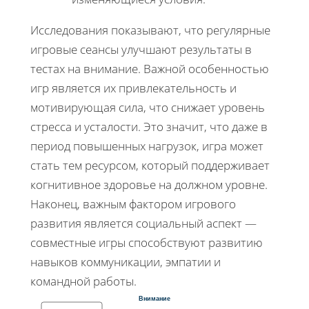
Исследования показывают, что регулярные
игровые сеансы улучшают результаты в
тестах на внимание. Важной особенностью
игр является их привлекательность и
мотивирующая сила, что снижает уровень
стресса и усталости. Это значит, что даже в
период повышенных нагрузок, игра может
стать тем ресурсом, который поддерживает
когнитивное здоровье на должном уровне.
Наконец, важным фактором игрового
развития является социальный аспект —
совместные игры способствуют развитию
навыков коммуникации, эмпатии и
командной работы.
Внимание