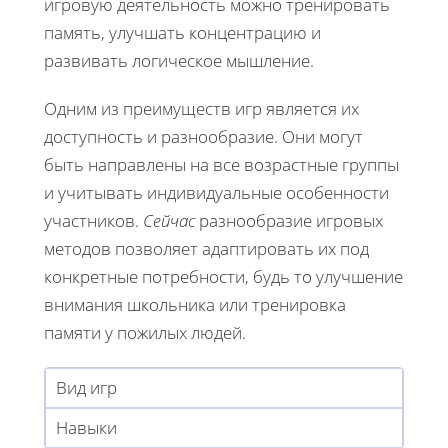
игровую деятельность можно тренировать
память, улучшать концентрацию и
развивать логическое мышление.
Одним из преимуществ игр является их
доступность и разнообразие. Они могут
быть направлены на все возрастные группы
и учитывать индивидуальные особенности
участников.
Сейчас
разнообразие игровых
методов позволяет адаптировать их под
конкретные потребности, будь то улучшение
внимания школьника или тренировка
памяти у пожилых людей.
Вид игр
Навыки