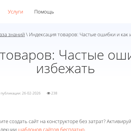
Услуги
Помощь
аза знаний
\ Индексация товаров: Частые ошибки и как 
товаров: Частые оши
избежать
а публикации: 26-02-2026
238
ите создать сайт на конструкторе без затрат? Активиру
ллекции
шаблонов сайтов бесплатно
.