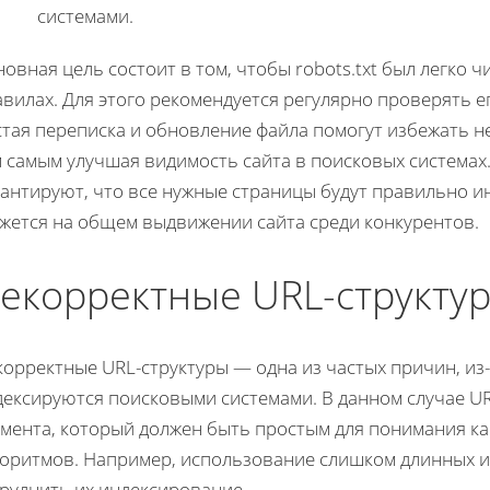
системами.
овная цель состоит в том, чтобы robots.txt был легко 
вилах. Для этого рекомендуется регулярно проверять е
тая переписка и обновление файла помогут избежать н
м самым улучшая видимость сайта в поисковых системах
рантируют, что все нужные страницы будут правильно 
ажется на общем выдвижении сайта среди конкурентов.
екорректные URL-структу
орректные URL-структуры — одна из частых причин, из
дексируются поисковыми системами. В данном случае UR
мента, который должен быть простым для понимания как
горитмов. Например, использование слишком длинных и
труднить их индексирование.