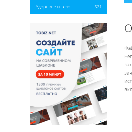
Здоровье и тело
521
О
Фа
не
зак
за
ис
вкл