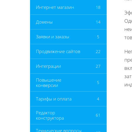
Интернет магазин
18
Эф
Од
Домены
14
неи
Заявки и заказы
5
тов
Не
Продвижение сайтов
22
пре
Интеграции
27
вк
зат
Повышение
5
ин
конверсии
Тарифы и оплата
4
Редактор
61
конструктора
Технические вопросы