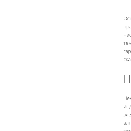
Осн
пра
Час
те
га
ск
Н
Нек
ин
эле
ал
за