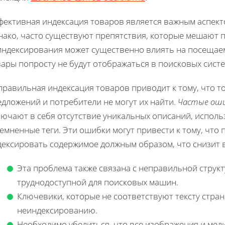
фективная индексация товаров является важным аспекто
нако, часто существуют препятствия, которые мешают 
ндексирования может существенно влиять на посещаемо
ары попросту не будут отображаться в поисковых систе
правильная индексация товаров приводит к тому, что т
дложений и потребители не могут их найти.
Частые ош
лючают в себя отсутствие уникальных описаний, исполь
емненные теги. Эти ошибки могут привести к тому, что 
дексировать содержимое должным образом, что снизит 
Эта проблема также связана с неправильной структ
труднодоступной для поисковых машин.
Ключевики, которые не соответствуют тексту стран
неиндексированию.
Необходимо убедиться, что все изображения и меди