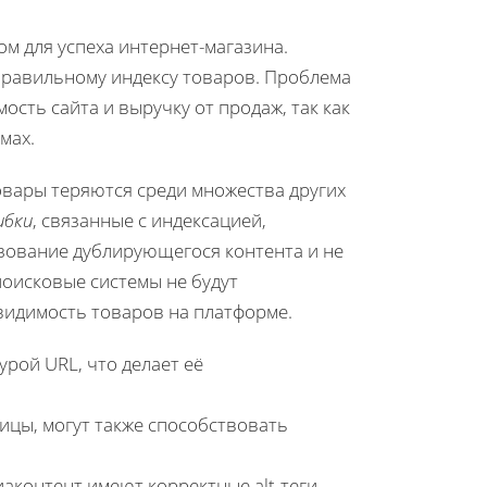
м для успеха интернет-магазина.
правильному индексу товаров. Проблема
сть сайта и выручку от продаж, так как
мах.
овары теряются среди множества других
ибки
, связанные с индексацией,
зование дублирующегося контента и не
поисковые системы не будут
видимость товаров на платформе.
урой URL, что делает её
ицы, могут также способствовать
аконтент имеют корректные alt-теги,