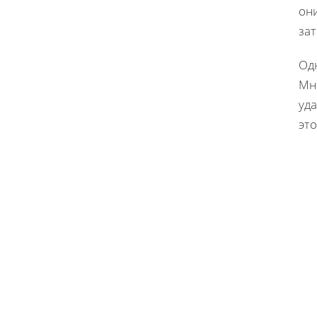
они
зат
Од
Мн
уда
это