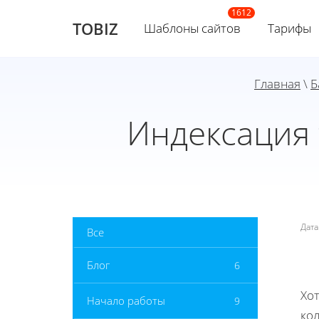
TOBIZ
Шаблоны сайтов
Тарифы
Главная
\
Б
Индексация 
Дат
Все
Блог
6
Хот
Начало работы
9
ко