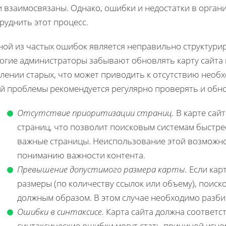
 взаимосвязаны. Однако, ошибки и недостатки в орган
руднить этот процесс.
ной из частых ошибок является неправильно структурир
огие администраторы забывают обновлять карту сайта 
лении старых, что может приводить к отсутствию необ
й проблемы рекомендуется регулярно проверять и обно
Отсутствие приоритизации страниц.
В карте сай
страниц, что позволит поисковым системам быстр
важные страницы. Неиспользование этой возможно
пониманию важности контента.
Превышение допустимого размера карты.
Если кар
размеры (по количеству ссылок или объему), поиск
должным образом. В этом случае необходимо разбив
Ошибки в синтаксисе.
Карта сайта должна соответс
синтаксические ошибки могут стать причиной игн