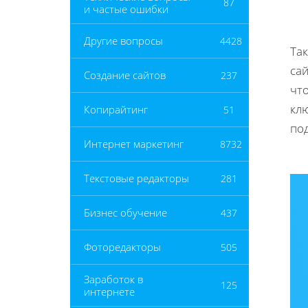
87
и частые ошибки
Другие вопросы
4428
Та
са
Создание сайтов
237
чт
кл
Копирайтинг
51
по
Интернет маркетинг
8732
Текстовые редакторы
281
Бизнес обучение
437
Фоторедакторы
505
Заработок в
125
интернете