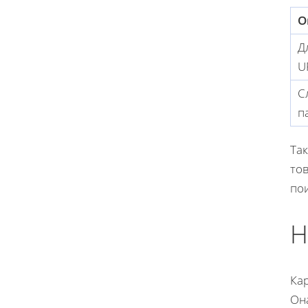
О
Д
U
С
п
Та
тов
пои
Н
Ка
Она