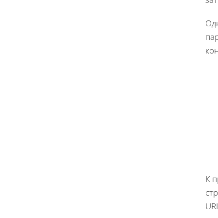
Од
па
кон
К 
стр
UR