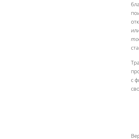
бл
пои
отк
ил
то
ста
Тра
про
с 
св
Ве