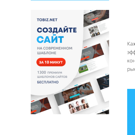
Ка
эф
ко
ры