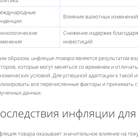
олитика
еждународные
Влияние валютных изменений
енденции
ехнологические
Снижение издержек благодаря
зменения
инвестиций
ким образом,
инфляция товара
является результатом в
торов, которые могут меняться со временем и отличать
ономических условий. Для успешной адаптации к такой
ализировать все перечисленные факторы и принимать с
лученных данных.
оследствия инфляции для
фляция товара оказывает значительное влияние на пок