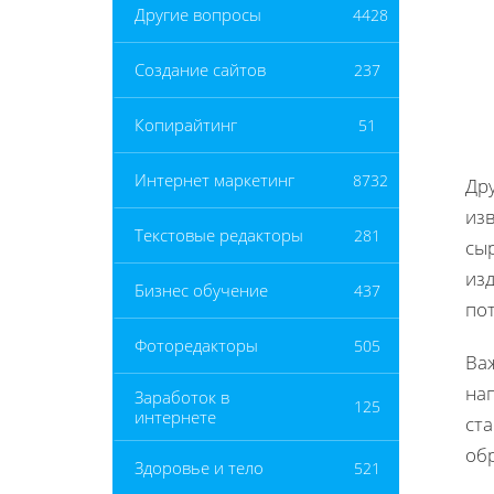
Другие вопросы
4428
Создание сайтов
237
Копирайтинг
51
Интернет маркетинг
8732
Др
из
Текстовые редакторы
281
сы
из
Бизнес обучение
437
по
Фоторедакторы
505
Ва
на
Заработок в
125
интернете
ста
об
Здоровье и тело
521