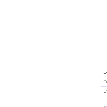
Ф
С
С
Г