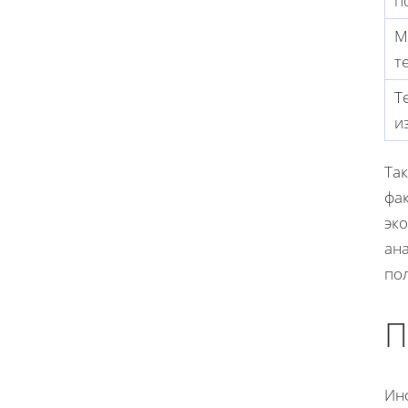
п
М
т
Т
и
Та
фак
эк
ан
по
П
Ин