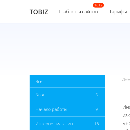
TOBIZ
Шаблоны сайтов
Тарифы
Дат
Все
Блог
6
Ин
Начало работы
9
из-
мно
Интернет магазин
18