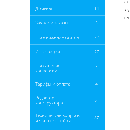
об
Домены
14
слу
це
Заявки и заказы
5
Продвижение сайтов
22
Интеграции
27
Повышение
5
конверсии
Тарифы и оплата
4
Редактор
61
конструктора
Технические вопросы
87
и частые ошибки