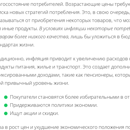
агосостояние потребителей. Возрастающие цены требу
ска новых стратегий потребления. Это, в свою очеред
азываться от приобретения некоторых товаров, что мо
и иные продукты.
В условиях инфляции некоторые потр
варам более низкого качества
, лишь бы уложиться в бюд
ндартах жизни.
диционно, инфляция приводит к увеличению расходов н
дукты питания, жилье и транспорт. Это создает дополн
фиксированными доходами, такие как пенсионеры, кото
ой привычный уровень жизни.
Покупатели становятся более избирательными в отн
Придерживаются политики экономии.
Ищут акции и скидки.
ра в рост цен и ухудшение экономического положения п