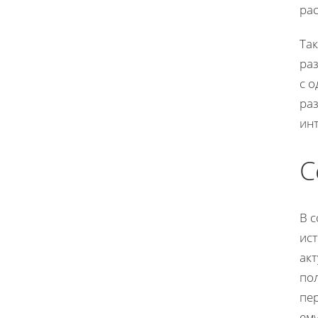
ра
Та
ра
с о
ра
инт
С
В 
ис
ак
по
пе
ему