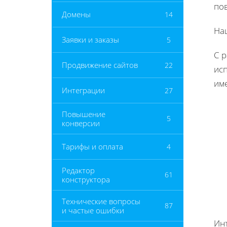
по
Домены
14
На
Заявки и заказы
5
С 
Продвижение сайтов
22
ис
име
Интеграции
27
Повышение
5
конверсии
Тарифы и оплата
4
Редактор
61
конструктора
Технические вопросы
87
и частые ошибки
Ин