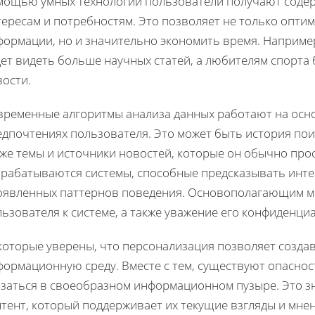
мощью умных технологий пользователи получают содерж
тересам и потребностям. Это позволяет не только опти
формации, но и значительно экономить время. Например
дет видеть больше научных статей, а любителям спорта
вости.
временные алгоритмы анализа данных работают на осн
дпочтениях пользователя. Это может быть история поис
кже темы и источники новостей, которые он обычно про
зрабатываются системы, способные предсказывать инте
оявленных паттернов поведения. Основополагающим мо
ьзователя к системе, а также уважение его конфиденци
которые уверены, что персонализация позволяет созда
ормационную среду. Вместе с тем, существуют опасност
заться в своеобразном информационном пузыре. Это зна
тент, который поддерживает их текущие взгляды и мнен