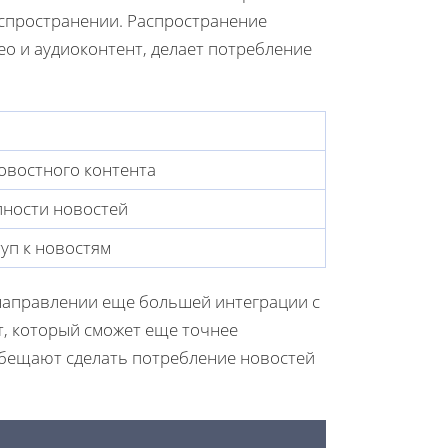
аспространении. Распространение
ео и аудиоконтент, делает потребление
овостного контента
пности новостей
уп к новостям
 направлении еще большей интеграции с
т, который сможет еще точнее
обещают сделать потребление новостей