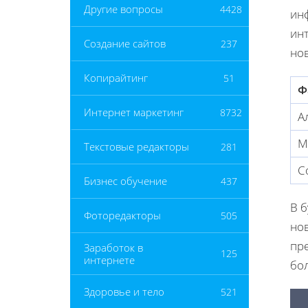
Другие вопросы
4428
ин
инт
Создание сайтов
237
но
Копирайтинг
51
Ф
Интернет маркетинг
8732
А
М
Текстовые редакторы
281
С
Бизнес обучение
437
В 
Фоторедакторы
505
но
пр
Заработок в
125
интернете
бо
Здоровье и тело
521