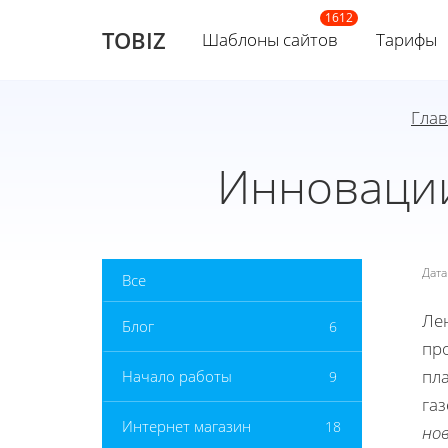
TOBIZ
Шаблоны сайтов
Тарифы
Гла
Инновации
Дат
Все
Ле
Блог
6
пр
пл
Начало работы
9
га
Интернет магазин
18
но