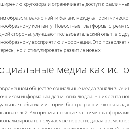
сширению кругозора и ограничивать доступ к различным
ким образом, важно найти баланс между алгоритмическо
знообразному контенту. Новостные платформы стремятся
дной стороны, улучшают пользовательский опыт, а с д
знообразному восприятию информации. Это позволяет н
ересы, но и стимулировать развитие новых.
оциальные медиа как ист
современном обществе социальные медиа заняли значит
точником информации для многих людей. В них лента но
туальные события и истории, быстро расширяются и ад
льзователей. Алгоритмы, стоящие за этими платформам
рсонализировать получаемые новости, давая возможнос
 интересно или, напротив, анализировать широкий спе