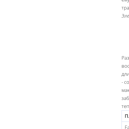
тр
Эл
Ра
вос
дли
- с
ма
за
те
П
F