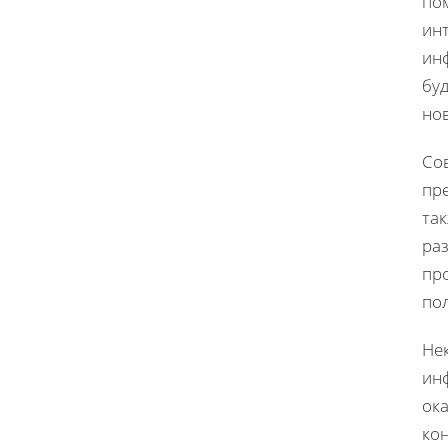
по
ин
ин
бу
но
Со
пре
та
ра
пр
пол
Не
инф
ока
кон