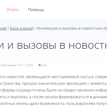
Услуги
Помощь
вная
\
База знаний
\ Инновации и вызовы в новостных л
 и вызовы в новост
а публикации: 14-11-2025
222
нта новостей, являющаяся неотъемлемой частью совр
остранства, прошла значительную эволюцию с момента 
атформы сосредоточены были на предоставлении информ
зеты и журналы, а после начали формироваться в динам
востные ленты
дали возможность пользователям получ