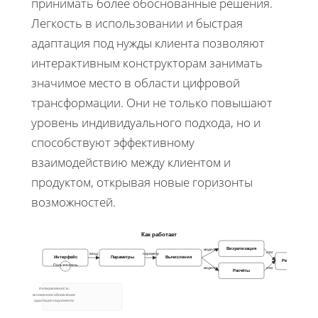
принимать более обоснованные решения.
Легкость в использовании и быстрая
адаптация под нужды клиента позволяют
интерактивным конструкторам занимать
значимое место в области цифровой
трансформации. Они не только повышают
уровень индивидуального подхода, но и
способствуют эффективному
взаимодействию между клиентом и
продуктом, открывая новые горизонты
возможностей.
Как работает
Визуализация
модели
итог
ввод
параметр
Интерфейс
Параметры
Вычисления
Результат
Пользователь
модели
итог
Расчёты
Интерактивность:
мгновенное обновление
адаптация под клиента