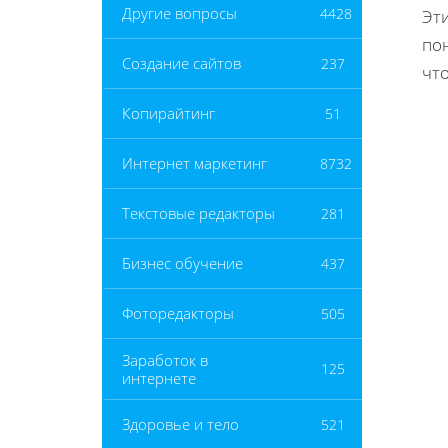
Другие вопросы
4428
Эт
пон
Создание сайтов
237
чт
Копирайтинг
51
Интернет маркетинг
8732
Текстовые редакторы
281
Бизнес обучение
437
Фоторедакторы
505
Заработок в
125
интернете
Здоровье и тело
521