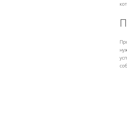
ко
П
Пр
нуж
ус
со