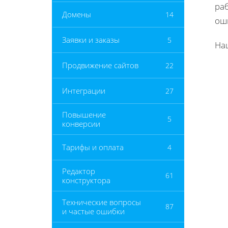
раб
Домены
14
ош
Заявки и заказы
5
На
Продвижение сайтов
22
Интеграции
27
Повышение
5
конверсии
Тарифы и оплата
4
Редактор
61
конструктора
Технические вопросы
87
и частые ошибки