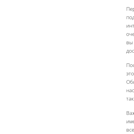
Пер
под
ин
оче
вы
до
Пос
эт
Об
нас
так
Важ
име
все