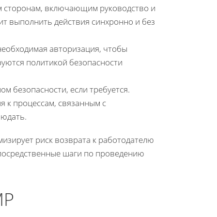
м сторонам, включающим руководство и
лит выполнить действия синхронно и без
и необходимая авторизация, чтобы
руются политикой безопасности
ом безопасности, если требуется.
 к процессам, связанным с
людать.
мизирует риск возврата к работодателю
епосредственные шаги по проведению
МР