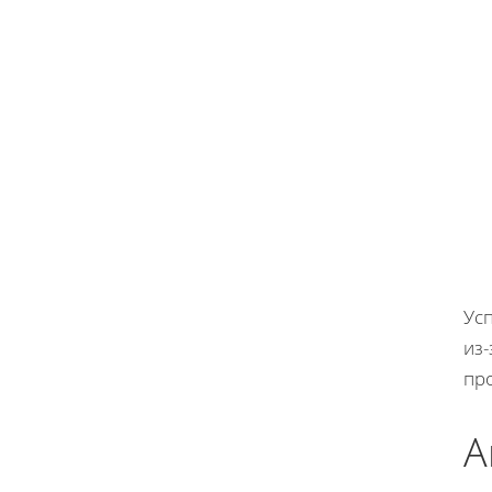
Ус
из
пр
А