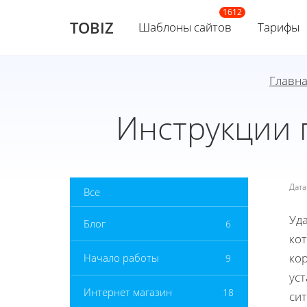
TOBIZ
Шаблоны сайтов
Тарифы
Главн
Инструкции 
Дат
Все
Уда
Блог
6
ко
ко
Начало работы
9
ус
Интернет магазин
18
сит