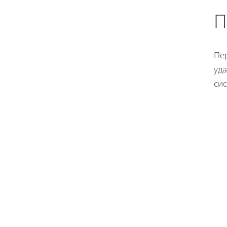
П
Пе
уд
си