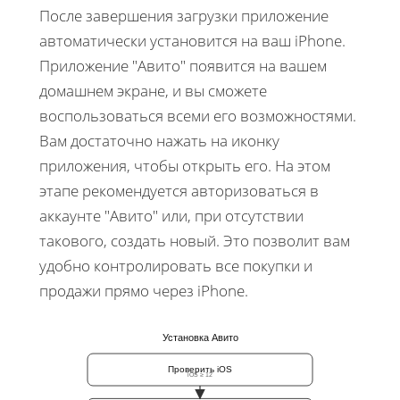
После завершения загрузки приложение
автоматически установится на ваш iPhone.
Приложение "Авито" появится на вашем
домашнем экране, и вы сможете
воспользоваться всеми его возможностями.
Вам достаточно нажать на иконку
приложения, чтобы открыть его. На этом
этапе рекомендуется авторизоваться в
аккаунте "Авито" или, при отсутствии
такового, создать новый. Это позволит вам
удобно контролировать все покупки и
продажи прямо через iPhone.
Установка Авито
Проверить iOS
iOS ≥ 12