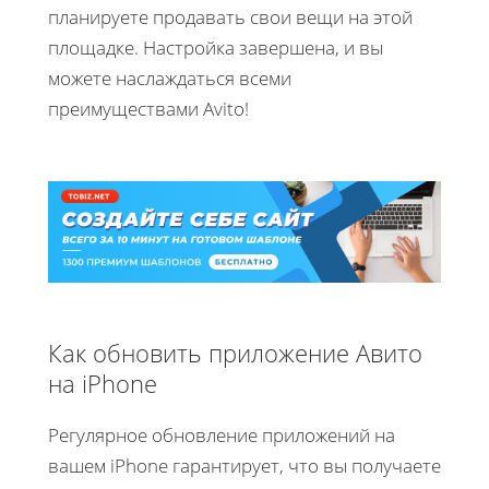
планируете продавать свои вещи на этой
площадке. Настройка завершена, и вы
можете наслаждаться всеми
преимуществами Avito!
Как обновить приложение Авито
на iPhone
Регулярное обновление приложений на
вашем iPhone гарантирует, что вы получаете