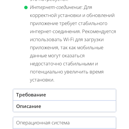
Интернет-соединение
: Для
корректной установки и обновлений
приложение требует стабильного
интернет-соединения. Рекомендуется
использовать Wi-Fi для загрузки
приложения, так как мобильные
данные могут оказаться
недостаточно стабильными и
потенциально увеличить время
установки.
Требование
Описание
Операционная система