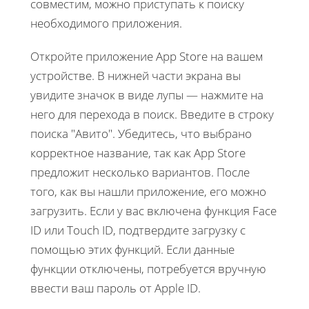
совместим, можно приступать к поиску
необходимого приложения.
Откройте приложение App Store на вашем
устройстве. В нижней части экрана вы
увидите значок в виде лупы — нажмите на
него для перехода в поиск. Введите в строку
поиска "Авито". Убедитесь, что выбрано
корректное название, так как App Store
предложит несколько вариантов. После
того, как вы нашли приложение, его можно
загрузить. Если у вас включена функция Face
ID или Touch ID, подтвердите загрузку с
помощью этих функций. Если данные
функции отключены, потребуется вручную
ввести ваш пароль от Apple ID.