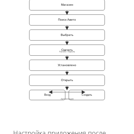
Магазин
Поиск Авито
Выбрать
Скачать
FaceID / пароль
Установлено
Открыть
Вход
Создать
Авторизация
Настройка приложения после