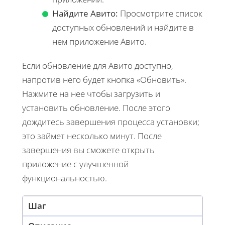
Найдите Авито:
Просмотрите список
доступных обновлений и найдите в
нем приложение Авито.
Если обновление для Авито доступно,
напротив него будет кнопка «Обновить».
Нажмите на нее чтобы загрузить и
установить обновление. После этого
дождитесь завершения процесса установки;
это займет несколько минут. После
завершения вы сможете открыть
приложение с улучшенной
функциональностью.
Шаг