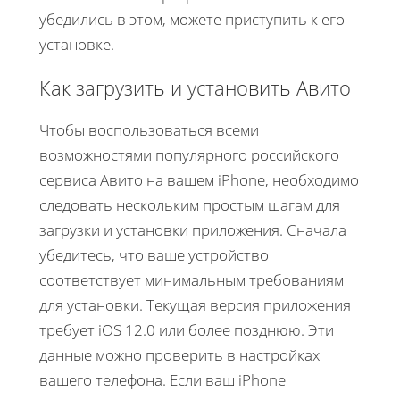
убедились в этом, можете приступить к его
установке.
Как загрузить и установить Авито
Чтобы воспользоваться всеми
возможностями популярного российского
сервиса Авито на вашем iPhone, необходимо
следовать нескольким простым шагам для
загрузки и установки приложения. Сначала
убедитесь, что ваше устройство
соответствует минимальным требованиям
для установки. Текущая версия приложения
требует iOS 12.0 или более позднюю. Эти
данные можно проверить в настройках
вашего телефона. Если ваш iPhone