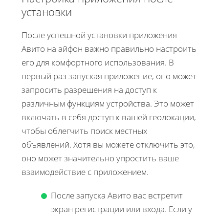
установки
После успешной установки приложения
Авито на айфон важно правильно настроить
его для комфортного использования. В
первый раз запуская приложение, оно может
запросить разрешения на доступ к
различным функциям устройства. Это может
включать в себя доступ к вашей геолокации,
чтобы облегчить поиск местных
объявлений. Хотя вы можете отключить это,
оно может значительно упростить ваше
взаимодействие с приложением.
После запуска Авито вас встретит
экран регистрации или входа. Если у