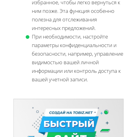
избранное, чтобы легко вернуться к
ним позже. Эта функция особенно
полезна для отслеживания
интересных предложений.
При необходимости, настройте
параметры конфиденциальности и
безопасности, например, управление
видимостью вашей личной
информации или контроль доступа к
вашей учетной записи.