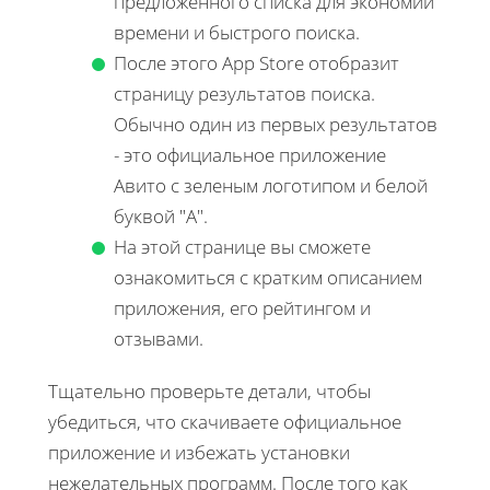
предложенного списка для экономии
времени и быстрого поиска.
После этого App Store отобразит
страницу результатов поиска.
Обычно один из первых результатов
- это официальное приложение
Авито с зеленым логотипом и белой
буквой "А".
На этой странице вы сможете
ознакомиться с кратким описанием
приложения, его рейтингом и
отзывами.
Тщательно проверьте детали, чтобы
убедиться, что скачиваете официальное
приложение и избежать установки
нежелательных программ. После того как