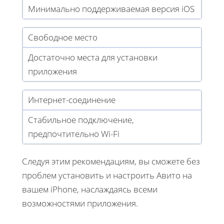
Минимально поддерживаемая версия iOS
Свободное место
Достаточно места для установки
приложения
Интернет-соединение
Стабильное подключение,
предпочтительно Wi-Fi
Следуя этим рекомендациям, вы сможете без
проблем установить и настроить Авито на
вашем iPhone, наслаждаясь всеми
возможностями приложения.