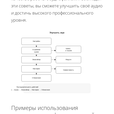
эти советы, вы сможете улучшить своё аудио
и достичь высокого профессионального
уровня.
Улучшить звук
Настройка
Запись
Устранение
в тишине
шумов
Эквалайзер
Модули
Мастеринг
Совместимость
Обновления
Последовательность действий
Настройка → Шумы → Эквалайзер → Мастеринг → Обновления
Примеры использования