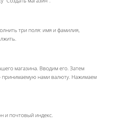
у "Создать магазин".
полнить три поля: имя и фамилия,
олжить.
шего магазина. Вводим его. Затем
ую принимаемую нами валюту. Нажимаем
н и почтовый индекс.