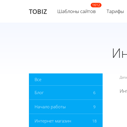
TOBIZ
Шаблоны сайтов
Тарифы
Ин
Дат
Все
Инт
Блог
6
Начало работы
9
Интернет магазин
18