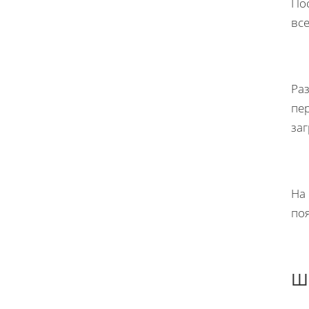
Пос
все
Раз
пер
заг
На 
поя
Ша