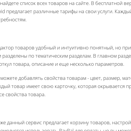
найдете список всех товаров на сайте. В бесплатной в
id предлагает различные тарифы на свои услуги. Кажды
требностям.
актор товаров удобный и интуитивно понятный, но при 
 разделены по тематическим разделам. В главном разде
рткул товара, описание и еще несколько параметров.
можете добавлять свойства товарам - цвет, размер, мат
дый товар имеет свою карточку, которая окрывается пр
се свойства товара.
же данный сервис предлагает корзину товаров, настрой
комедуется использовать PayPal для оплаты, но вы мож