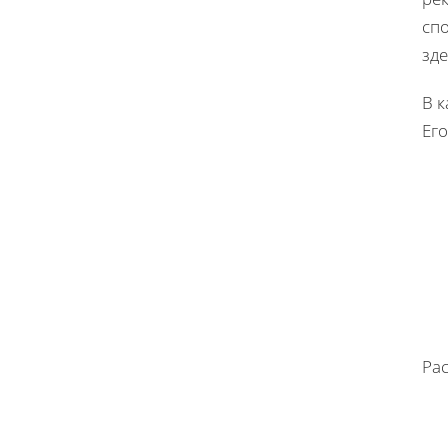
спо
зде
В к
Ег
Рас