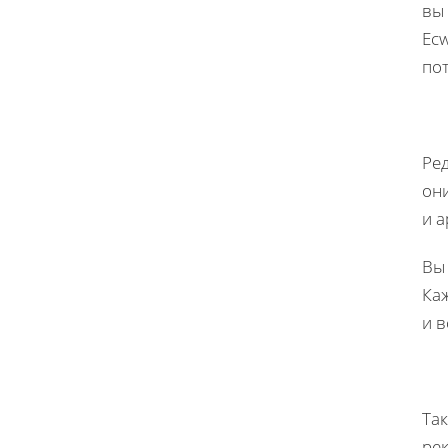
вы 
Ecw
по
Ред
они
и а
Вы 
Каж
и в
Так
ре