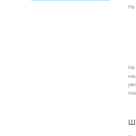
На
На
наш
уви
пла
Ша