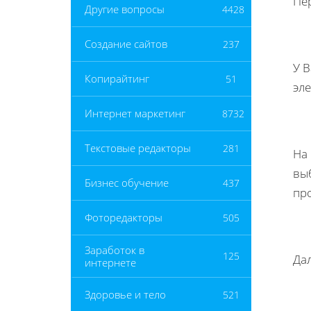
Пе
Другие вопросы
4428
Создание сайтов
237
У В
Копирайтинг
51
эл
Интернет маркетинг
8732
Текстовые редакторы
281
На 
вы
Бизнес обучение
437
пр
Фоторедакторы
505
Заработок в
125
Дал
интернете
Здоровье и тело
521