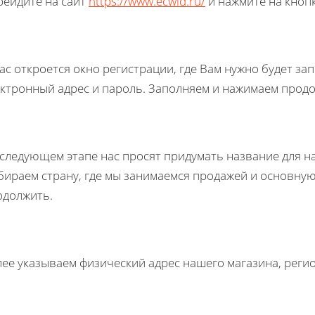
рейдите на сайт
https://www.ecwid.ru/
и нажмите на кнопк
ас откроется окно регистрации, где Вам нужно будет за
ектронный адрес и пароль. Заполняем и нажимаем прод
следующем этапе нас просят придумать название для на
бираем страну, где мы занимаемся продажей и основн
одолжить.
ее указываем физический адрес нашего магазина, регио