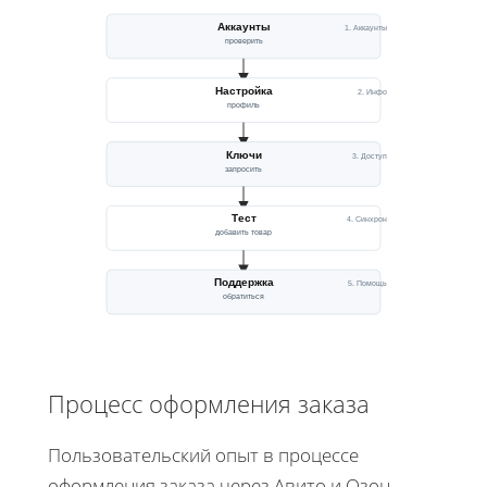
Аккаунты
1. Аккаунты
проверить
Настройка
2. Инфо
профиль
Ключи
3. Доступ
запросить
Тест
4. Синхрон
добавить товар
Поддержка
5. Помощь
обратиться
Процесс оформления заказа
Пользовательский опыт в процессе
оформления заказа через Авито и Озон