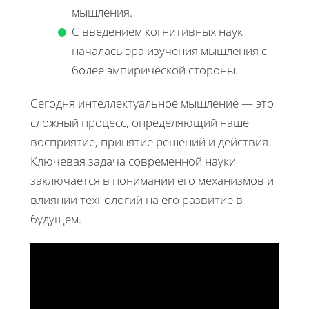
мышления.
С введением когнитивных наук
началась эра изучения мышления с
более эмпирической стороны.
Сегодня интеллектуальное мышление — это
сложный процесс, определяющий наше
восприятие, принятие решений и действия.
Ключевая задача современной науки
заключается в понимании его механизмов и
влиянии технологий на его развитие в
будущем.