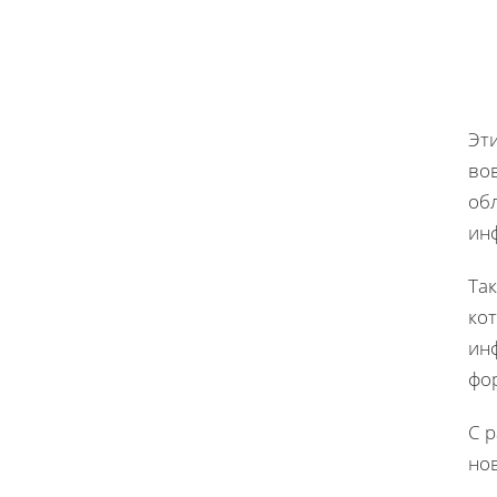
Эт
во
обл
ин
Та
ко
ин
фо
С 
но