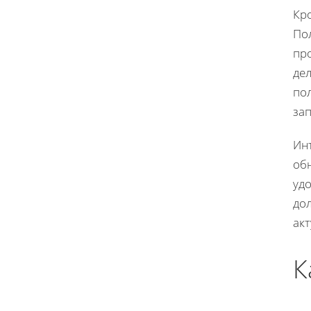
Кр
По
пр
дел
по
за
Ин
об
уд
до
ак
К