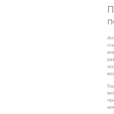
П
п
Ин
ст
во
ра
ос
во
Ещ
виз
пр
мо