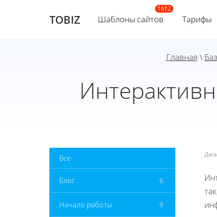
TOBIZ
Шаблоны сайтов
Тарифы
Главная
\
Баз
Интерактивн
Дат
Все
Ин
Блог
6
та
ин
Начало работы
9