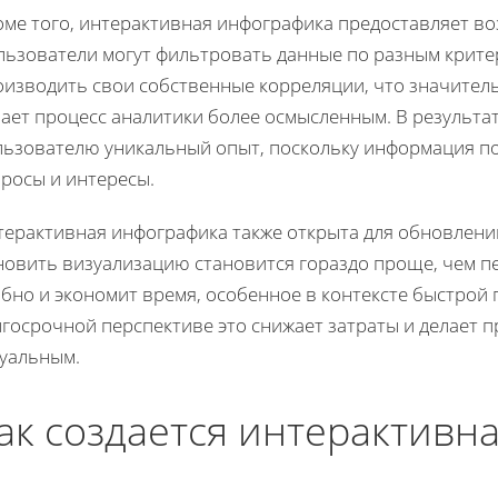
оме того, интерактивная инфографика предоставляет во
льзователи могут фильтровать данные по разным крите
оизводить свои собственные корреляции, что значител
ает процесс аналитики более осмысленным. В результат
льзователю уникальный опыт, поскольку информация по
просы и интересы.
терактивная инфографика также открыта для обновлений
новить визуализацию становится гораздо проще, чем пе
обно и экономит время, особенное в контексте быстрой
лгосрочной перспективе это снижает затраты и делает
туальным.
ак создается интерактивн