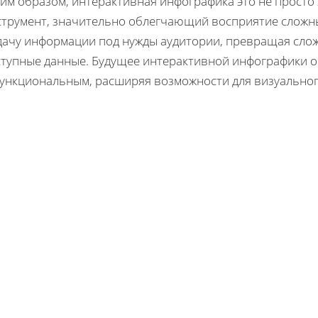
ким образом, интерактивная инфографика это не просто
струмент, значительно облегчающий восприятие сложны
дачу информации под нужды аудитории, превращая слож
ступные данные. Будущее интерактивной инфографики о
функциональным, расширяя возможности для визуальног