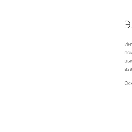
Э
Ин
по
вы
вз
Ос