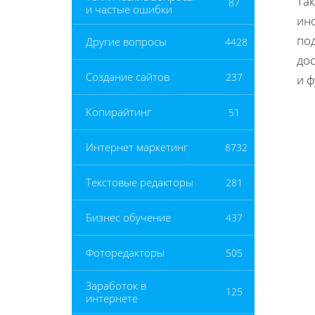
Та
87
и частые ошибки
ин
по
Другие вопросы
4428
до
Создание сайтов
237
и 
Копирайтинг
51
Интернет маркетинг
8732
Текстовые редакторы
281
Бизнес обучение
437
Фоторедакторы
505
Заработок в
125
интернете