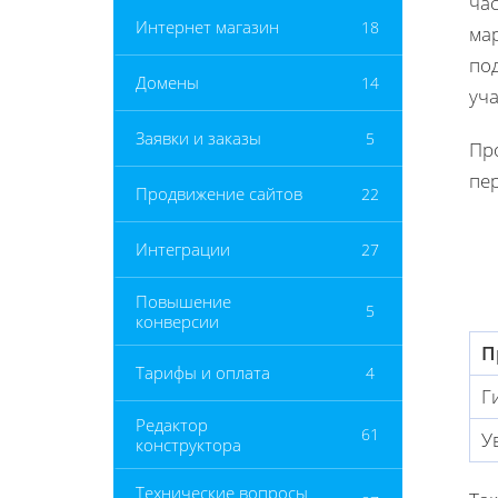
час
Интернет магазин
18
мар
под
Домены
14
уча
Заявки и заказы
5
Пр
пе
Продвижение сайтов
22
Интеграции
27
Повышение
5
конверсии
П
Тарифы и оплата
4
Г
Редактор
61
У
конструктора
Технические вопросы