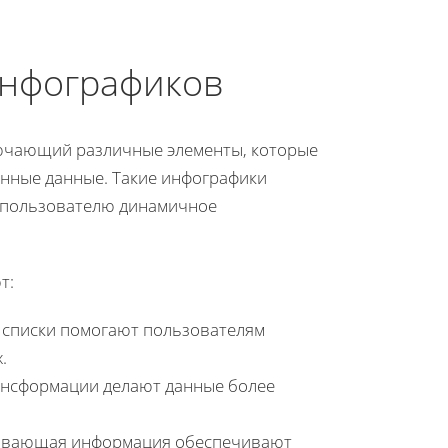
инфографиков
ючающий различные элементы, которые
енные данные. Такие инфографики
т пользователю динамичное
т:
 списки помогают пользователям
.
рансформации делают данные более
лывающая информация обеспечивают