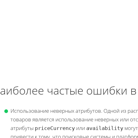
аиболее частые ошибки в
Использование неверных атрибутов. Одной из рас
товаров является использование неверных или от
атрибуты
или
могут
priceCurrency
availability
привести к тому, что поисковые системы и платфор