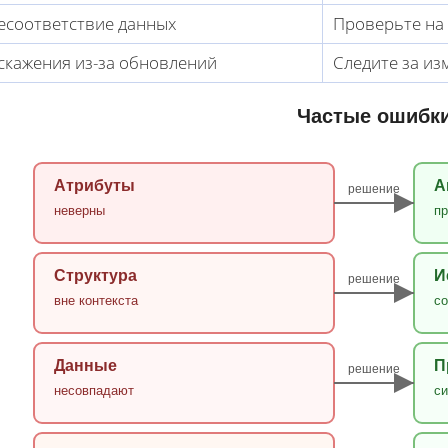
есоответствие данных
Проверьте на
скажения из-за обновлений
Следите за из
Частые ошибк
Атрибуты
А
решение
неверны
пр
Структура
И
решение
вне контекста
с
Данные
П
решение
несовпадают
си