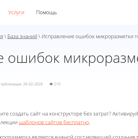
Услуги
Помощь
ая
\
База знаний
\ Исправление ошибок микроразметки 
 ошибок микроразм
а публикации: 26-02-2026
210
ите создать сайт на конструкторе без затрат? Активиру
ллекции
шаблонов сайтов бесплатно
.
кроразметка является важной составляющей создания т