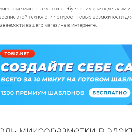
именение микроразметки требует внимания к деталям и
воение этой технологии откроет новые возможности дл
аваемости вашего магазина в интернете.
оль микроразметки в эле