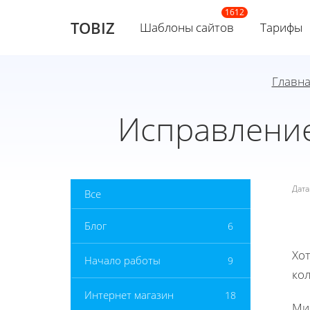
TOBIZ
Шаблоны сайтов
Тарифы
Главн
Исправление
Дат
Все
Блог
6
Хот
Начало работы
9
ко
Интернет магазин
18
Ми