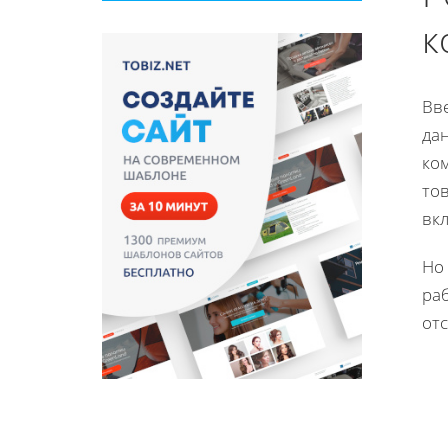
к
Вве
да
ко
то
вкл
Но 
ра
от