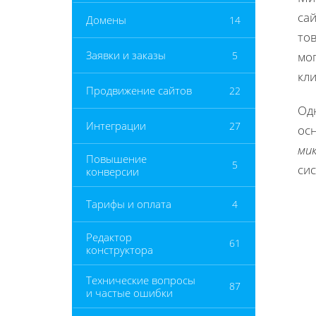
са
Домены
14
то
Заявки и заказы
5
мо
кл
Продвижение сайтов
22
Од
Интеграции
27
ос
ми
Повышение
5
сис
конверсии
Тарифы и оплата
4
Редактор
61
конструктора
Технические вопросы
87
и частые ошибки