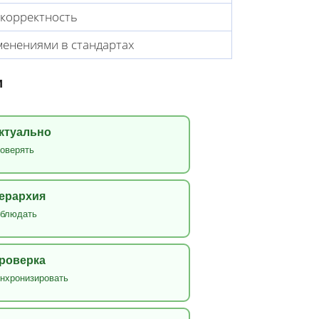
 корректность
менениями в стандартах
и
ктуально
оверять
ерархия
облюдать
роверка
нхронизировать