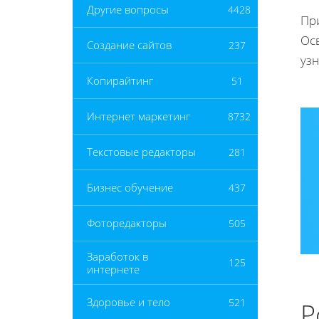
Другие вопросы
4428
Пр
Ос
Создание сайтов
237
узн
Копирайтинг
51
Интернет маркетинг
8732
Текстовые редакторы
281
Бизнес обучение
437
Фоторедакторы
505
Заработок в
125
интернете
Здоровье и тело
521
Р