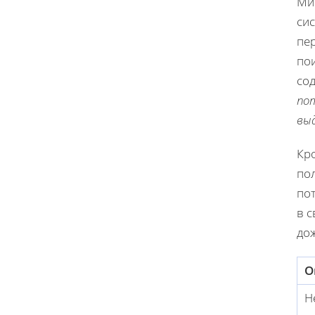
Ми
си
пе
пои
со
по
выд
Кро
по
пот
в с
до
О
Н