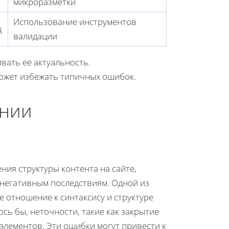
микроразметки
Использование инструментов
ц
валидации
вать её актуальность.
ожет избежать типичных ошибок.
ении
ия структуры контента на сайте,
 негативным последствиям. Одной из
 отношение к синтаксису и структуре
сь бы, неточности, такие как закрытие
элементов. Эти ошибки могут привести к