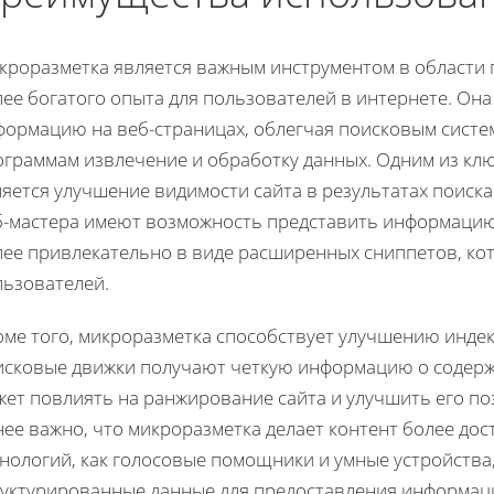
кроразметка является важным инструментом в области 
ее богатого опыта для пользователей в интернете. Она
формацию на веб-страницах, облегчая поисковым сист
ограммам извлечение и обработку данных. Одним из к
яется улучшение видимости сайта в результатах поиск
б-мастера имеют возможность представить информацию 
лее привлекательно в виде расширенных сниппетов, к
льзователей.
ме того, микроразметка способствует улучшению индекс
исковые движки получают четкую информацию о содерж
ет повлиять на ранжирование сайта и улучшить его поз
нее важно, что микроразметка делает контент более до
хнологий, как голосовые помощники и умные устройства
руктурированные данные для предоставления информац