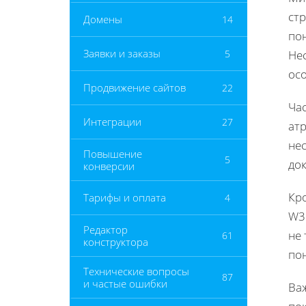
ст
Домены
14
по
Заявки и заказы
5
Не
ос
Продвижение сайтов
22
Ча
Интеграции
27
атр
нес
Повышение
5
до
конверсии
Кро
Тарифы и оплата
4
W3
Редактор
не 
61
конструктора
по
Технические вопросы
87
и частые ошибки
Ва