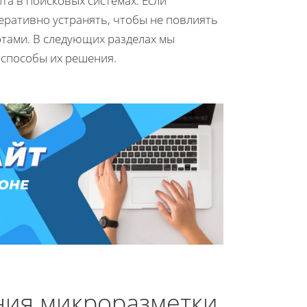
та в поисковых системах. Если
еративно устранять, чтобы не повлиять
отами. В следующих разделах мы
 способы их решения.
ния микроразметки