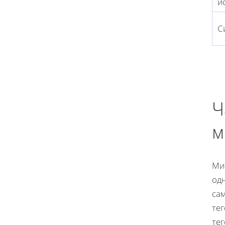
и
С
Ч
м
Ми
од
са
тег
тег