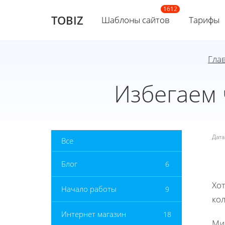
TOBIZ
Шаблоны сайтов
Тарифы
Гла
Избегаем
Дат
Все
Блог
6
Хот
Начало работы
9
ко
Интернет магазин
18
Ми