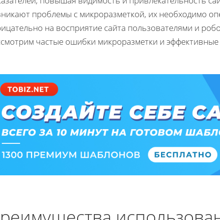
азателей, повышая видимость и привлекательность сай
зникают проблемы с микроразметкой, их необходимо оп
рицательно на восприятие сайта пользователями и роб
ссмотрим частые ошибки микроразметки и эффективные
реимущества использова