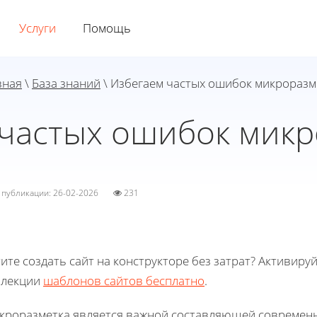
Услуги
Помощь
вная
\
База знаний
\ Избегаем частых ошибок микроразм
 частых ошибок микр
а публикации: 26-02-2026
231
ите создать сайт на конструкторе без затрат? Активиру
ллекции
шаблонов сайтов бесплатно
.
кроразметка является важной составляющей современн