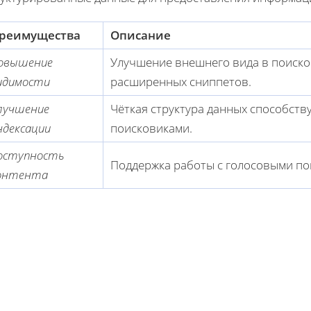
реимущества
Описание
овышение
Улучшение внешнего вида в поиско
идимости
расширенных сниппетов.
лучшение
Чёткая структура данных способст
ндексации
поисковиками.
оступность
Поддержка работы с голосовыми п
онтента