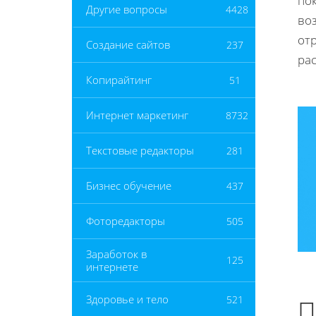
пок
Другие вопросы
4428
во
от
Создание сайтов
237
ра
Копирайтинг
51
Интернет маркетинг
8732
Текстовые редакторы
281
Бизнес обучение
437
Фоторедакторы
505
Заработок в
125
интернете
Здоровье и тело
521
П