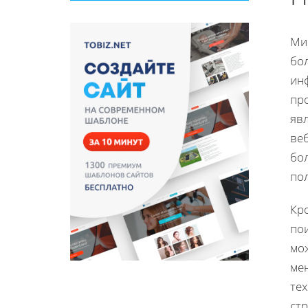
Ми
бол
ин
пр
явл
ве
бо
по
Кро
по
мож
ме
те
ст