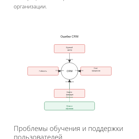
организации.
Ошибки CRM
Единый
центр
Несинхр.
Учет
Ограничен
Стандарты
процессов
CRM
Гибкость
Нет кадров
Квали
фикация
Решение
План и
обучение
Проблемы обучения и поддержки
пользователей