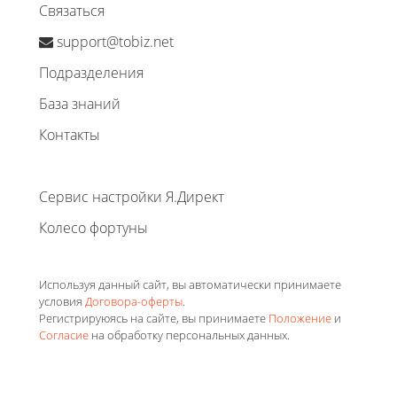
Связаться
support@tobiz.net
Подразделения
База знаний
Контакты
Сервис настройки Я.Директ
Колесо фортуны
Используя данный сайт, вы автоматически принимаете
условия
Договора-оферты
.
Регистрируюясь на сайте, вы принимаете
Положение
и
Согласие
на обработку персональных данных.