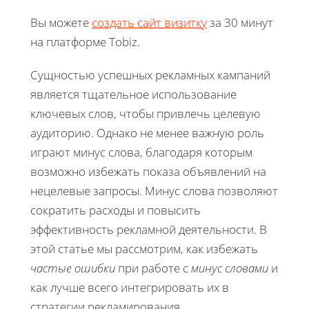
Вы можете
создать сайт визитку
за 30 минут
на платформе Tobiz.
Сущностью успешных рекламных кампаний
является тщательное использование
ключевых слов, чтобы привлечь целевую
аудиторию. Однако не менее важную роль
играют минус слова, благодаря которым
возможно избежать показа объявлений на
нецелевые запросы. Минус слова позволяют
сократить расходы и повысить
эффективность рекламной деятельности. В
этой статье мы рассмотрим, как избежать
частые ошибки
при работе с
минус словами
и
как лучше всего интегрировать их в
стратегии рекламирования.