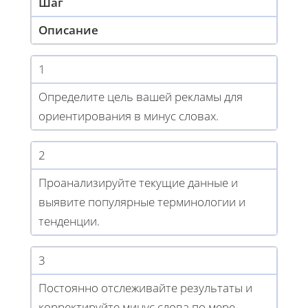
Шаг
Описание
1
Определите цель вашей рекламы для
ориентирования в минус словах.
2
Проанализируйте текущие данные и
выявите популярные терминологии и
тенденции.
3
Постоянно отслеживайте результаты и
корректируйте минус слова по мере