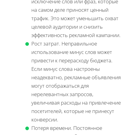
исключение слов или фраз, которые
на самом деле приносят ценный
трафик. Это может уменьшить охват
целевой аудитории и снизить
эффективность рекламной кампании.
Рост затрат. Неправильное
использование минус слов может
привести к перерасходу бюджета.
Если минус слова настроены
неадекватно, рекламные объявления
могут отображаться для
нерелевантных запросов,
увеличивая расходы на привлечение
посетителей, которые не принесут
конверсии.
Потеря времени. Постоянное