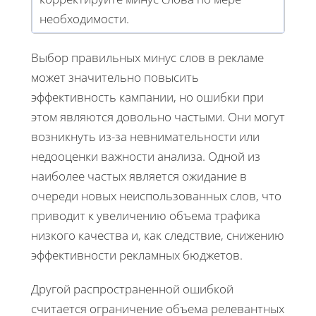
необходимости.
Выбор правильных минус слов в рекламе
может значительно повысить
эффективность кампании, но ошибки при
этом являются довольно частыми. Они могут
возникнуть из-за невнимательности или
недооценки важности анализа. Одной из
наиболее частых является ожидание в
очереди новых неиспользованных слов, что
приводит к увеличению объема трафика
низкого качества и, как следствие, снижению
эффективности рекламных бюджетов.
Другой распространенной ошибкой
считается ограничение объема релевантных