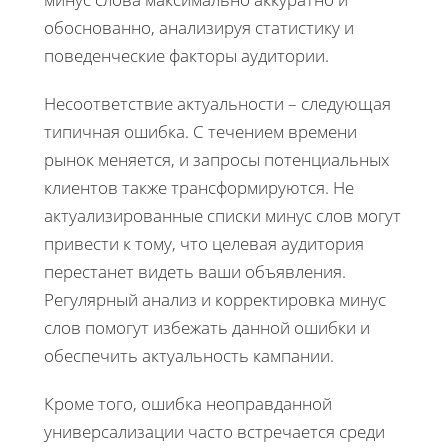
обоснованно, анализируя статистику и
поведенческие факторы аудитории.
Несоответствие актуальности – следующая
типичная ошибка. С течением времени
рынок меняется, и запросы потенциальных
клиентов также трансформируются. Не
актуализированные списки минус слов могут
привести к тому, что целевая аудитория
перестанет видеть ваши объявления.
Регулярный анализ и корректировка минус
слов помогут избежать данной ошибки и
обеспечить актуальность кампании.
Кроме того, ошибка неоправданной
универсализации часто встречается среди