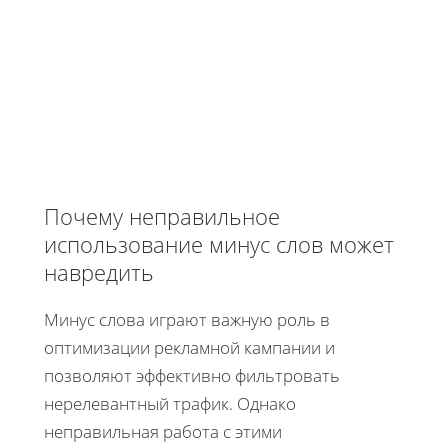
Почему неправильное
использование минус слов может
навредить
Минус слова играют важную роль в
оптимизации рекламной кампании и
позволяют эффективно фильтровать
нерелевантный трафик. Однако
неправильная работа с этими