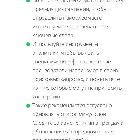
Во-вторых, анализируйте статистику
предыдущих кампаний, чтобы
определить наиболее часто
используемые нерелевантные
ключевые слова.
Используйте инструменты
аналитики, чтобы выявить
специфические фразы, которые
пользователи используют в своих
поисковых запросах, и пометьте те
из них, которые могут не приносить
конверсию.
Также рекомендуется регулярно
обновлять список минус слов.
Следите за изменениями в трендах и
обновлениями в предпочтениях