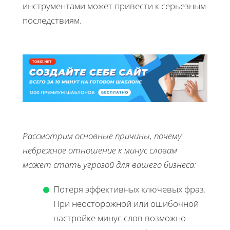
инструментами может привести к серьезным
последствиям.
Рассмотрим основные причины, почему
небрежное отношение к минус словам
может стать угрозой для вашего бизнеса:
Потеря эффективных ключевых фраз.
При неосторожной или ошибочной
настройке минус слов возможно