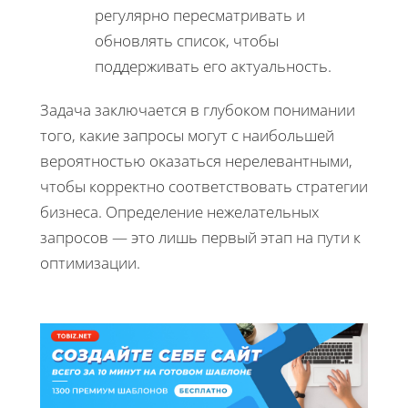
регулярно пересматривать и
обновлять список, чтобы
поддерживать его актуальность.
Задача заключается в глубоком понимании
того, какие запросы могут с наибольшей
вероятностью оказаться нерелевантными,
чтобы корректно соответствовать стратегии
бизнеса. Определение нежелательных
запросов — это лишь первый этап на пути к
оптимизации.