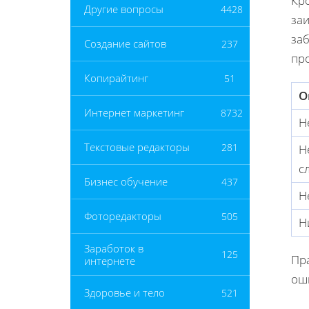
Кро
Другие вопросы
4428
заи
за
Создание сайтов
237
про
Копирайтинг
51
О
Интернет маркетинг
8732
Н
Текстовые редакторы
281
Н
с
Бизнес обучение
437
Н
Фоторедакторы
505
Н
Заработок в
125
Пр
интернете
ош
Здоровье и тело
521