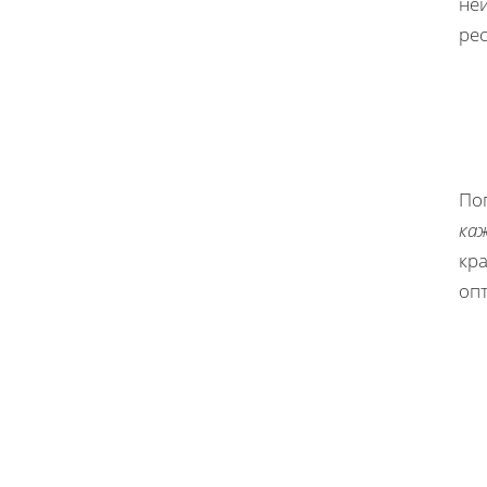
не
ре
Поп
ка
кр
оп