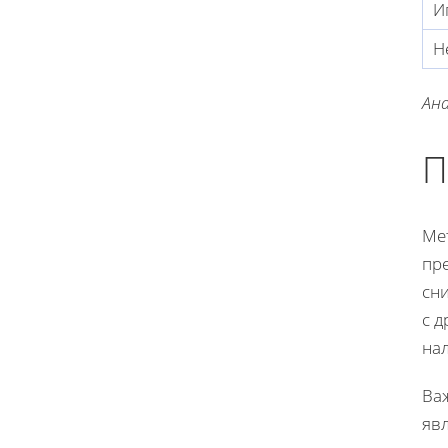
И
Н
Ана
П
Ме
пр
сн
с д
на
Важ
явл