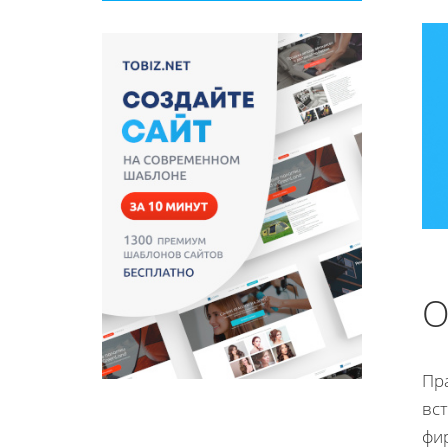
О
Пр
вс
фи