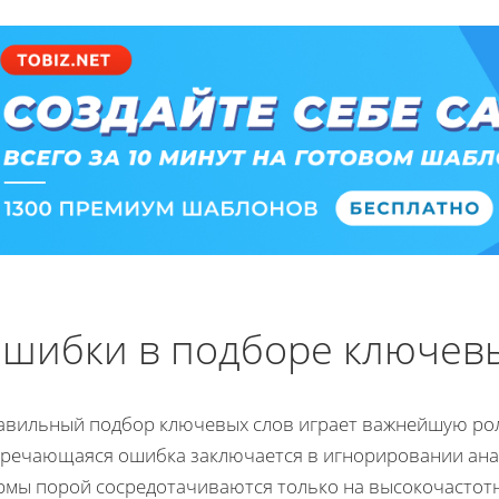
шибки в подборе ключевы
авильный подбор ключевых слов играет важнейшую рол
тречающаяся ошибка заключается в игнорировании анал
рмы порой сосредотачиваются только на высокочастотн