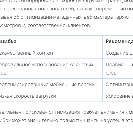
ме того, игнорирование скорости загрузки страниц мож
нтересованных пользователей, так как современный по
бывая об оптимизации метаданных, веб-мастера теряю
смотров и, соответственно, клиентов.
шибка
Рекоменд
екачественный контент
Создание ц
еправильное использование ключевых
Правильны
лов
слов
еоптимизированные мобильные версии
Оптимизаци
изкая скорость загрузки
Ускорение 
авильная поисковая оптимизация требует внимания к мн
ибок может значительно повысить шансы на успех в это