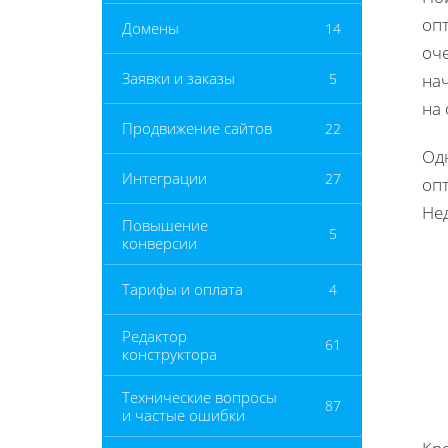
опт
Домены
14
оч
Заявки и заказы
5
на
на
Продвижение сайтов
22
Од
Интеграции
27
опт
Нед
Повышение
5
конверсии
Тарифы и оплата
4
Редактор
61
конструктора
Технические вопросы
87
и частые ошибки