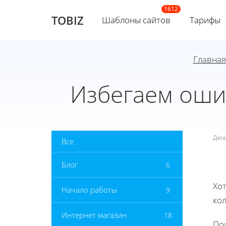
TOBIZ
Шаблоны сайтов
Тарифы
Главная
Избегаем оши
Дат
Все
Блог
6
Хот
Начало работы
9
ко
Интернет магазин
18
По