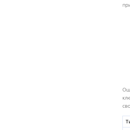
пр
Ош
кл
сво
Т