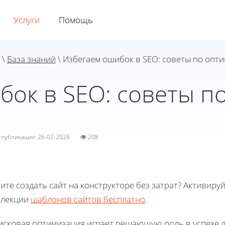
Услуги
Помощь
\
База знаний
\ Избегаем ошибок в SEO: советы по опт
бок в SEO: советы п
а публикации: 26-02-2026
208
ите создать сайт на конструкторе без затрат? Активиру
ллекции
шаблонов сайтов бесплатно
.
исковая оптимизация играет решающую роль в успехе л