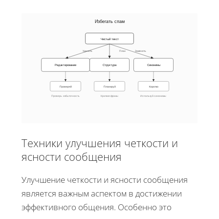
Избегать спам
Чистый текст
Удалять
План
Заменять
Редактирование
Структура
Синонимы
Проверяй
Планируй
Коротко
Проверь избыточность
Краткие фразы
Используй синонимы
Техники улучшения четкости и
ясности сообщения
Улучшение четкости и ясности сообщения
является важным аспектом в достижении
эффективного общения. Особенно это