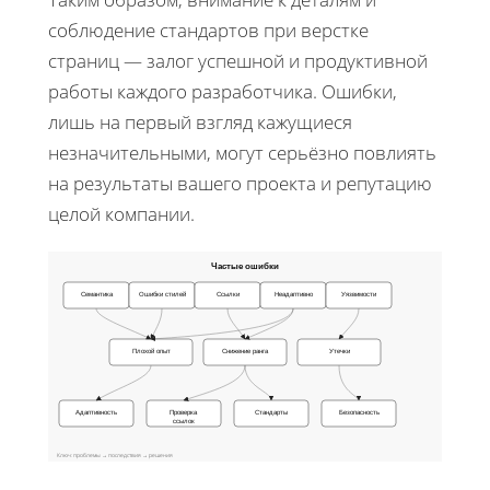
соблюдение стандартов при верстке
страниц — залог успешной и продуктивной
работы каждого разработчика. Ошибки,
лишь на первый взгляд кажущиеся
незначительными, могут серьёзно повлиять
на результаты вашего проекта и репутацию
целой компании.
Частые ошибки
Семантика
Ошибки стилей
Ссылки
Неадаптивно
Уязвимости
Плохой опыт
Снижение ранга
Утечки
Адаптивность
Проверка
Стандарты
Безопасность
ссылок
Ключ: проблемы → последствия → решения