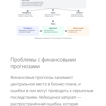
Проблема
Недостаточное исследование рынка
ведёт к неверным решениям и потере
ресурсов без учёта потребностей
Конкуренты
Спрос
Клиенты
Поверхностный анализ
Нереалистичные ожидания
Недооценка важных
сильных и слабых сторон
объёма спроса
клиентов и партнёров
Этапы
Конкуренты
Аудитория
Анализ рынка
Масштабное исследование
Оценка целевой
Глубокий анализ гапов
стратегий и позиций
аудитории и поведения
и возможностей
Рекомендуется проводить все этапы перед принятием решений
Проблемы с финансовыми
прогнозами
Финансовые прогнозы занимают
центральное место в бизнес-плане, и
ошибки в них могут приводить к серьезным
последствиям.
Недооценка затрат
—
распространённая ошибка, которая