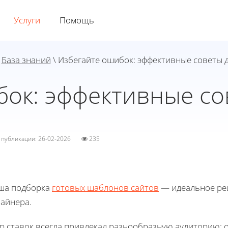
Услуги
Помощь
\
База знаний
\ Избегайте ошибок: эффективные советы д
ок: эффективные со
а публикации: 26-02-2026
235
ша подборка
готовых шаблонов сайтов
— идеальное реш
зайнера.
р ставок всегда привлекал разнообразную аудиторию: о