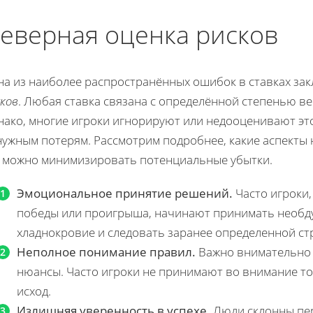
еверная оценка рисков
на из наиболее распространённых ошибок в ставках за
ков
. Любая ставка связана с определённой степенью в
ако, многие игроки игнорируют или недооценивают это
нужным потерям. Рассмотрим подробнее, какие аспекты 
к можно минимизировать потенциальные убытки.
Эмоциональное принятие решений.
Часто игроки,
победы или проигрыша, начинают принимать необд
хладнокровие и следовать заранее определенной ст
Неполное понимание правил.
Важно внимательно и
нюансы. Часто игроки не принимают во внимание то
исход.
Излишняя уверенность в успехе.
Люди склонны пер