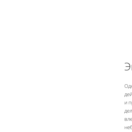
Э
Одн
де
и п
де
вле
не