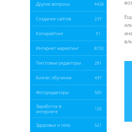
во
Другие вопросы
4428
Ещ
Создание сайтов
237
ил
ана
Копирайтинг
51
вл
Интернет маркетинг
8732
Текстовые редакторы
281
Бизнес обучение
437
Фоторедакторы
505
Заработок в
125
интернете
Здоровье и тело
521