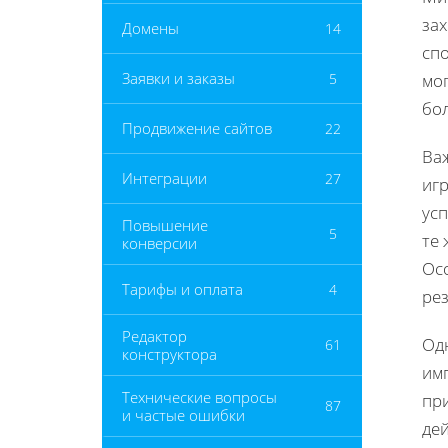
за
Домены
14
спо
Заявки и заказы
5
мог
бо
Продвижение сайтов
22
Важ
Интеграции
27
игр
ус
Повышение
5
те
конверсии
Ос
Тарифы и оплата
4
рез
Редактор
Од
61
конструктора
им
Технические вопросы
при
87
и частые ошибки
дей