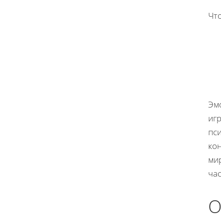
Чт
Эм
иг
пс
кон
ми
ча
О