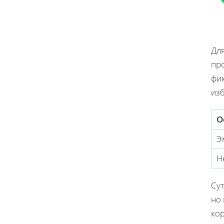
Для
пр
фик
изб
О
Э
Н
Сут
но
кор