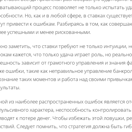
хватывающий процесс позволяет не только испытать уда
собности. Но, как и в любой сфере, в ставках существ
ут привести к ошибкам. Разбираясь в том, как совершаю
лее успешными и менее рискованными.
но заметить, что ставки требуют не только интуиции, 
окам кажется, что только удача играет роль, но реальн
пешность зависит от грамотного управления и знания ф
 же ошибки, такие как неправильное управление банкро
ознание таких моментов и работа над своими привычка
ультаты.
ной из наиболее распространенных ошибок является отс
пульсивного характера, неспособность контролировать
водят к потере денег. Чтобы избежать этой ловушки, р
ствий. Следует помнить, что стратегия должна быть ги