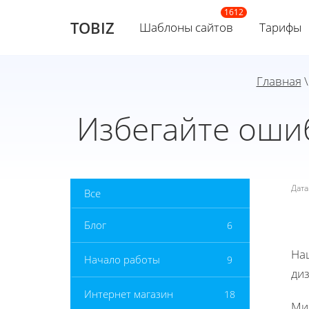
TOBIZ
Шаблоны сайтов
Тарифы
Главная
Избегайте ошиб
Дат
Все
Блог
6
На
Начало работы
9
ди
Интернет магазин
18
Ми