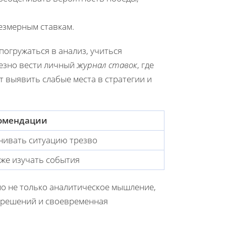
езмерным ставкам.
погружаться в анализ, учиться
езно вести личный
журнал ставок
, где
т выявить слабые места в стратегии и
омендации
нивать ситуацию трезво
же изучать события
имо не только аналитическое мышление,
е решений и своевременная