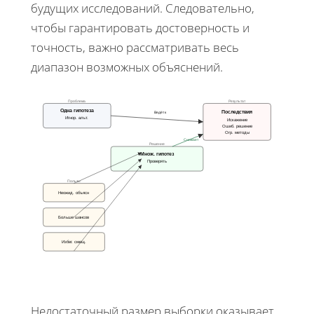
будущих исследований. Следовательно,
чтобы гарантировать достоверность и
точность, важно рассматривать весь
диапазон возможных объяснений.
Проблема
Результат
Одна гипотеза
Последствия
Ведёт к
Игнор. альт.
Искажение
Ошиб. решение
Огр. методы
Снижает
Решение
Множ. гипотез
Проверять
Пользы
Неожид. объясн
Больше шансов
Избег. смещ.
Недостаточный размер выборки оказывает