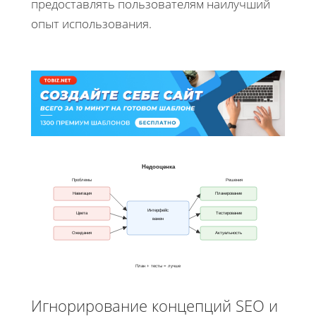
предоставлять пользователям наилучший
опыт использования.
Недооценка
Проблемы
Решения
Навигация
Планирование
Интерфейс
Цвета
Тестирование
важен
Ожидания
Актуальность
План + тесты = лучше
Игнорирование концепций SEO и