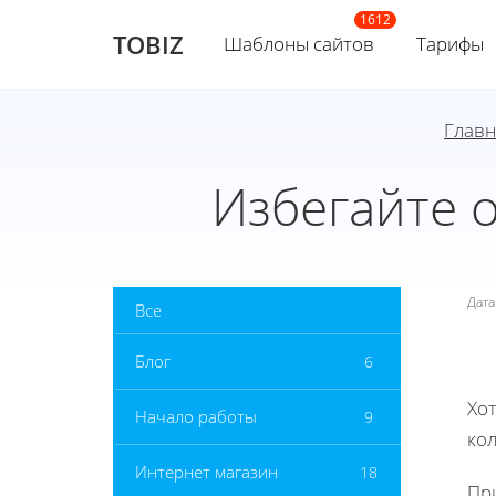
TOBIZ
Шаблоны сайтов
Тарифы
Главн
Избегайте 
Дат
Все
Блог
6
Хот
Начало работы
9
ко
Интернет магазин
18
При