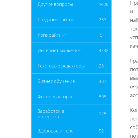
Пр
Другие вопросы
4428
и н
наб
Создание сайтов
237
тек
Копирайтинг
51
ус
ка
Интернет маркетинг
8732
Гр
Текстовые редакторы
281
по
вы
Бизнес обучение
437
опи
ас
Фоторедакторы
505
Ког
Заработок в
125
интернете
лег
со
Здоровье и тело
521
по