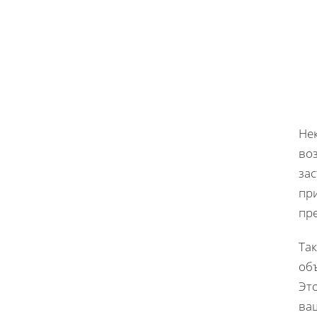
Нек
во
зас
при
пр
Так
об
Это
ваш