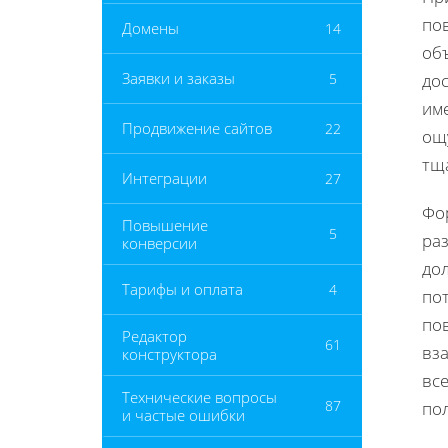
по
Домены
14
объ
Заявки и заказы
5
до
им
Продвижение сайтов
22
ощ
тщ
Интеграции
27
Фо
Повышение
5
ра
конверсии
до
Тарифы и оплата
4
пот
по
Редактор
61
вз
конструктора
вс
Технические вопросы
87
пол
и частые ошибки