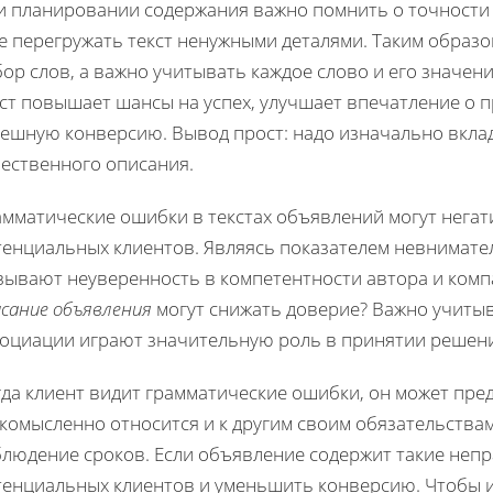
и планировании содержания важно помнить о точности
е перегружать текст ненужными деталями. Таким образо
ор слов, а важно учитывать каждое слово и его значен
ст повышает шансы на успех, улучшает впечатление о 
пешную конверсию. Вывод прост: надо изначально вклад
чественного описания.
амматические ошибки в текстах объявлений могут негат
тенциальных клиентов. Являясь показателем невнимате
зывают неуверенность в компетентности автора и комп
сание объявления
могут снижать доверие? Важно учиты
социации играют значительную роль в принятии решен
да клиент видит грамматические ошибки, он может пре
комысленно относится и к другим своим обязательствам
блюдение сроков. Если объявление содержит такие непр
тенциальных клиентов и уменьшить конверсию. Чтобы и