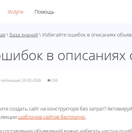
Услуги
Помощь
ая
\
База знаний
\ Избегайте ошибок в описаниях объя
ошибок в описаниях
а публикации: 26-02-2026
256
ите создать сайт на конструкторе без затрат? Активиру
ллекции
шаблонов сайтов бесплатно
.
 составлении объявлений важно избегать частых ошибо