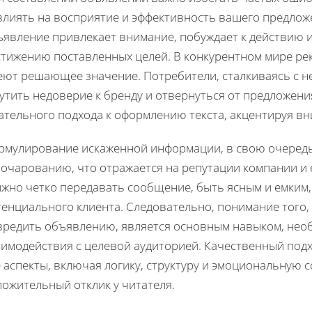
влиять на восприятие и эффективность вашего предло
явление привлекает внимание, побуждает к действию и,
стижению поставленных целей. В конкурентном мире ре
еют решающее значение. Потребители, сталкиваясь с н
утить недоверие к бренду и отвернуться от предложени
ательного подхода к оформлению текста, акцентируя вн
рмулирование искаженной информации, в свою очередь
зочарованию, что отражается на репутации компании и 
лжно четко передавать сообщение, быть ясным и емким
енциального клиента. Следовательно, понимание того,
вредить объявлению, является основным навыком, нео
аимодействия с целевой аудиторией. Качественный под
е аспекты, включая логику, структуру и эмоциональную
ожительный отклик у читателя.