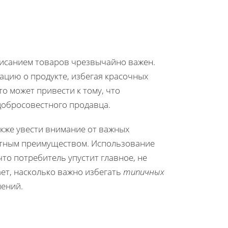
писанием товаров чрезвычайно важен.
цию о продукте, избегая красочных
то может привести к тому, что
добросовестного продавца.
кже увести внимание от важных
нтным преимуществом. Использование
что потребитель упустит главное, не
ает, насколько важно избегать
типичных
лений.