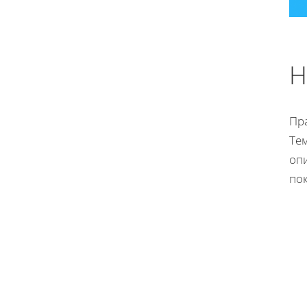
Н
Пр
Те
опи
пок