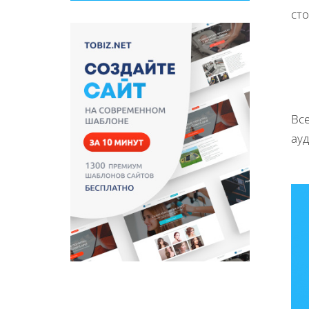
ст
Вс
ау