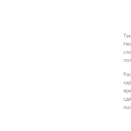
Та
Не
сло
по
Ра
ха
ярк
сде
ош