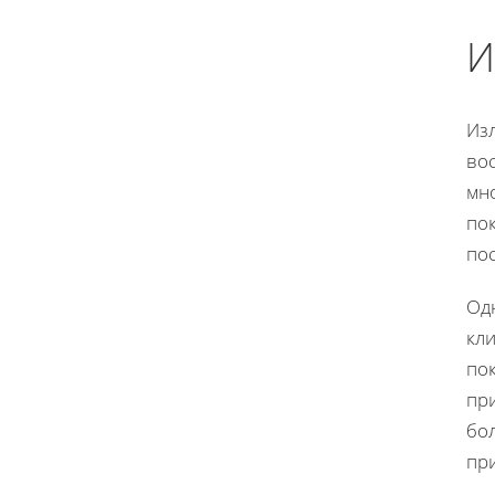
И
Из
во
мн
пок
по
Од
кл
пок
при
бол
пр