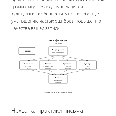
грамматику, лексику, пунктуацию и
культурные особенности, что способствует
уменьшению частых ошибок и повышению
качества вашей записи.
Интерференция
Родной язык
Интерференция
Новички
Ошибка усвоения
Грамматика
Лексика
Пунктуация
Культура
Носители
Ложные друзья
Запятые
Стиль
Чтение
Контекст
Кавычки
Контекст
Практика
Упражнения
Проверка
Изучение + практика → меньше ошибок
Нехватка практики письма