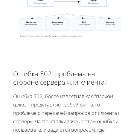
Шлюз
Сервер
Посылает запрос
Обрабатывает
Перегрузка
Соединение
ДНС
Скрипты
Высокий трафик
Проблема сети
Ошибка записей
Ошибка кода
Понимание причин помогает быстро найти и устранить неполадку на ранней стадии.
Ошибка 502: проблема на
стороне сервера или клиента?
Ошибка 502, более известная как "плохой
шлюз", представляет собой сигнал о
проблеме с передачей запросов от клиента к
серверу. Часто, сталкиваясь с этой ошибкой,
пользователи задаются вопросом, где