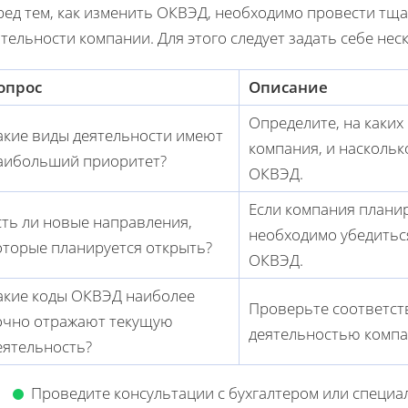
ред тем, как изменить ОКВЭД, необходимо провести тщ
тельности компании. Для этого следует задать себе нес
опрос
Описание
Определите, на каких
акие виды деятельности имеют
компания, и насколь
аибольший приоритет?
ОКВЭД.
Если компания плани
сть ли новые направления,
необходимо убедиться
оторые планируется открыть?
ОКВЭД.
акие коды ОКВЭД наиболее
Проверьте соответст
очно отражают текущую
деятельностью компа
еятельность?
Проведите консультации с бухгалтером или специа