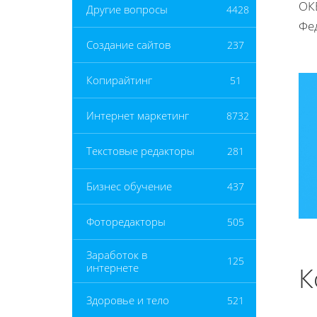
ОК
Другие вопросы
4428
Фе
Создание сайтов
237
Копирайтинг
51
Интернет маркетинг
8732
Текстовые редакторы
281
Бизнес обучение
437
Фоторедакторы
505
Заработок в
125
интернете
К
Здоровье и тело
521