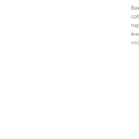
Ва
со
пар
вн
чт