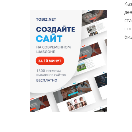
Каж
де
ста
но
биз