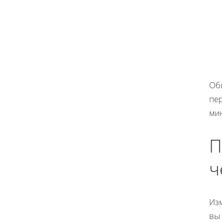
Об
пер
ми
П
ч
Из
вы