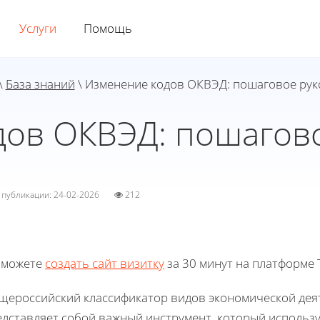
Услуги
Помощь
\
База знаний
\ Изменение кодов ОКВЭД: пошаговое рук
дов ОКВЭД: пошагово
а публикации: 24-02-2026
212
 можете
создать сайт визитку
за 30 минут на платформе T
щероссийский классификатор видов экономической деят
едставляет собой важный инструмент, который использу