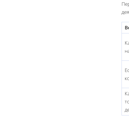
Пе
дея
В
К
н
Е
к
К
т
д