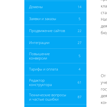
кл
Домены
14
ста
Заявки и заказы
5
На
де
Продвижение сайтов
22
бю
Интеграции
27
Повышение
5
конверсии
Тарифы и оплата
4
От 
Редактор
уче
61
конструктора
го
Технические вопросы
де
87
и частые ошибки
ко