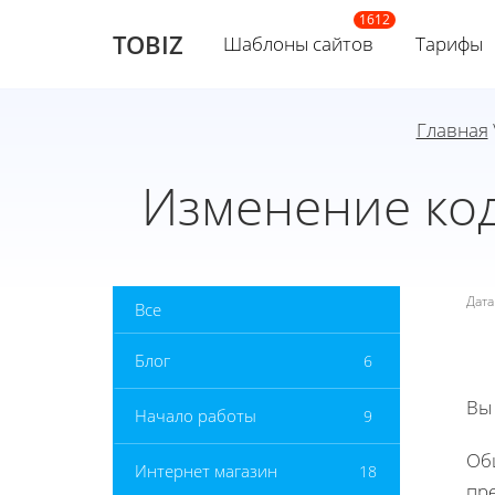
TOBIZ
Шаблоны сайтов
Тарифы
Главная
Изменение ко
Дат
Все
Блог
6
Вы
Начало работы
9
Об
Интернет магазин
18
пр