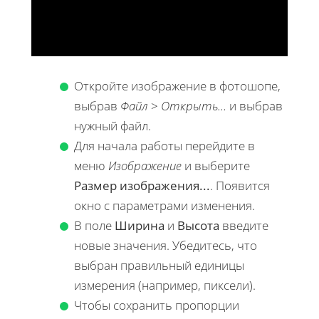
Откройте изображение в фотошопе,
выбрав
Файл
>
Открыть...
и выбрав
нужный файл.
Для начала работы перейдите в
меню
Изображение
и выберите
Размер изображения...
. Появится
окно с параметрами изменения.
В поле
Ширина
и
Высота
введите
новые значения. Убедитесь, что
выбран правильный единицы
измерения (например, пиксели).
Чтобы сохранить пропорции