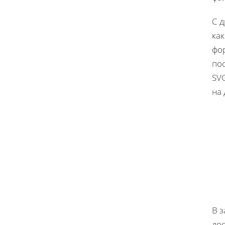
С д
как
фо
по
SV
на 
В 
дос