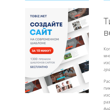
Т
в
Ког
мно
из
гр
Ра
пи
из
раз
фай