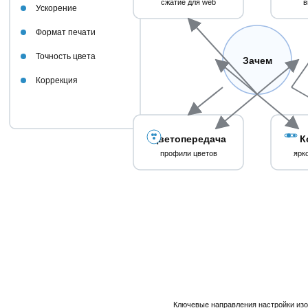
сжатие для web
в
Ускорение
Формат печати
Точность цвета
Зачем
Коррекция
Цветопередача
К
профили цветов
ярко
Ключевые направления настройки из