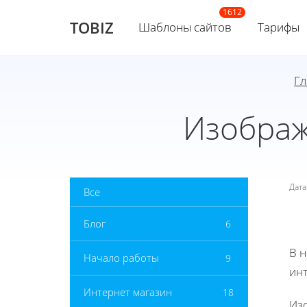
TOBIZ
Шаблоны сайтов
Тарифы
Гл
Изображ
Дат
Все
Блог
6
В 
Начало работы
9
инт
Интернет магазин
18
Из