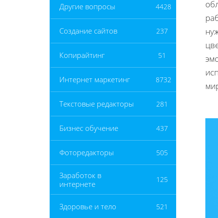
об
Другие вопросы
4428
ра
нуж
Создание сайтов
237
цв
Копирайтинг
51
эм
ис
Интернет маркетинг
8732
ми
Текстовые редакторы
281
Бизнес обучение
437
Фоторедакторы
505
Заработок в
125
интернете
Здоровье и тело
521