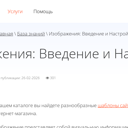
Услуги
Помощь
авная
\
База знаний
\ Изображения: Введение и Настро
ения: Введение и Н
а публикации: 26-02-2026
301
нашем каталоге вы найдете разнообразные
шаблоны сай
ернет-магазина.
ображение представляет собой визуальную информацию