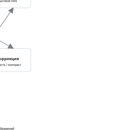
ысокое Res
оррекция
сть / контраст
ображений