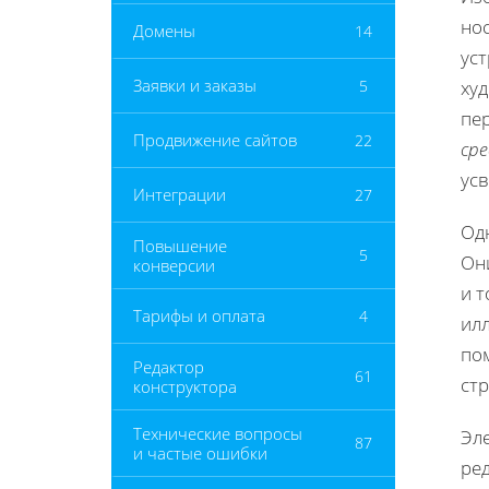
нос
Домены
14
ус
Заявки и заказы
5
ху
пе
Продвижение сайтов
22
сре
ус
Интеграции
27
Од
Повышение
5
Они
конверсии
и т
Тарифы и оплата
4
илл
по
Редактор
61
ст
конструктора
Технические вопросы
Эл
87
и частые ошибки
ре