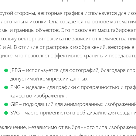
ругой стороны, векторная графика используется для из
 логотипы и иконки. Она создаётся на основе математи
рмы и границы объектов. Это позволяет масштабироват
скольку векторная графика не зависит от количества п
G и AI. В отличие от растровых изображений, векторны
диске, что позволяет эффективнее хранить и передавать
JPEG – используется для фотографий, благодаря сп
допустимой компрессии данных.
PNG – идеален для графики с прозрачностью и граф
качество изображения.
GIF – подходящий для анимированных изображений
SVG – часто применяется в веб-дизайне для создан
заключение, независимо от выбранного типа изображени
тижения высокого качества и эффективности передачи 