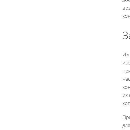
во
кон
З
Из
из
пр
на
кон
их 
ко
Пр
для