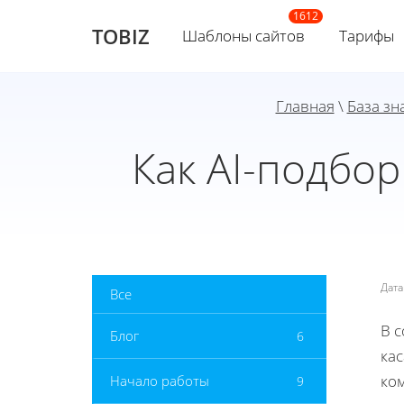
TOBIZ
Шаблоны сайтов
Тарифы
Главная
\
База зн
Как AI-подбо
Дат
Все
В с
Блог
6
кас
ко
Начало работы
9