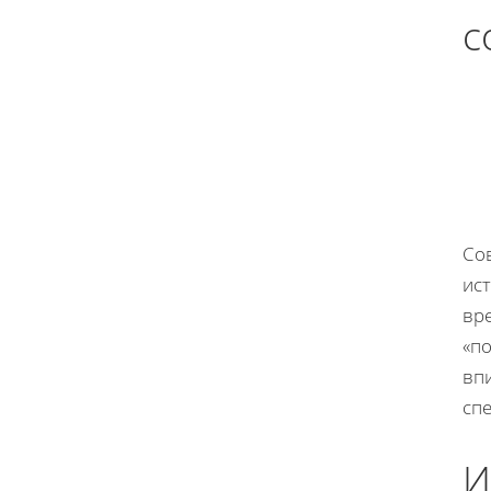
с
Со
ис
вре
«по
вп
сп
И