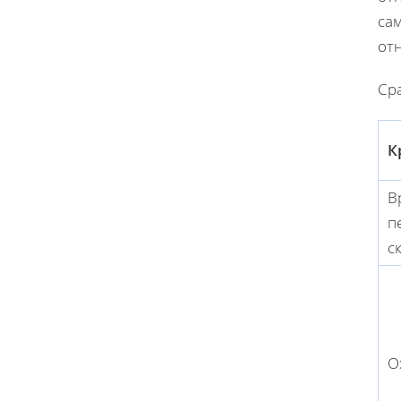
са
от
Ср
К
В
п
с
О