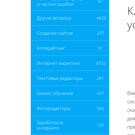
87
и частые ошибки
К
Другие вопросы
4428
у
Создание сайтов
237
Копирайтинг
51
Интернет маркетинг
8732
Текстовые редакторы
281
Вме
Бизнес обучение
437
сис
Фоторедакторы
505
ска
даж
Заработок в
125
пре
интернете