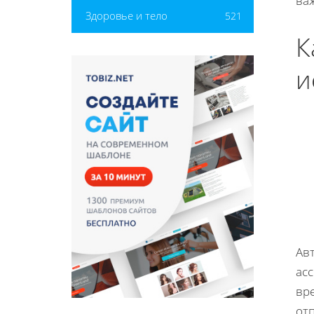
ва
Здоровье и тело
521
К
и
Ав
асс
вре
от