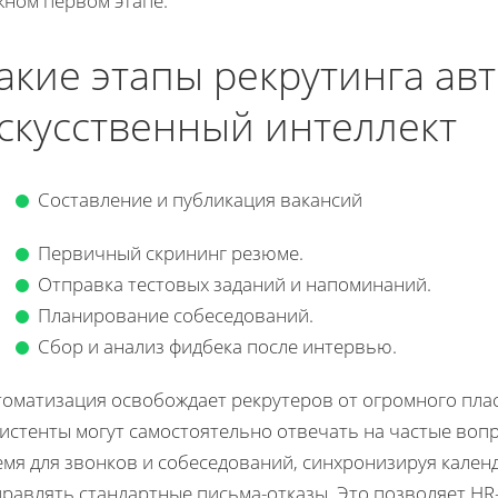
жном первом этапе.
акие этапы рекрутинга ав
скусственный интеллект
Составление и публикация вакансий
Первичный скрининг резюме.
Отправка тестовых заданий и напоминаний.
Планирование собеседований.
Сбор и анализ фидбека после интервью.
томатизация освобождает рекрутеров от огромного плас
истенты могут самостоятельно отвечать на частые вопр
мя для звонков и собеседований, синхронизируя календ
правлять стандартные письма-отказы. Это позволяет HR