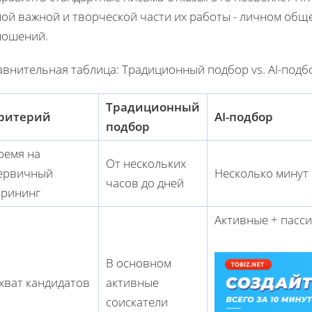
мой важной и творческой части их работы - личном общ
ношений.
авнительная таблица: Традиционный подбор vs. AI-подб
Традиционный
ритерий
AI-подбор
подбор
ремя на
От нескольких
ервичный
Несколько минут
часов до дней
крининг
Активные + пасс
В основном
хват кандидатов
активные
соискатели