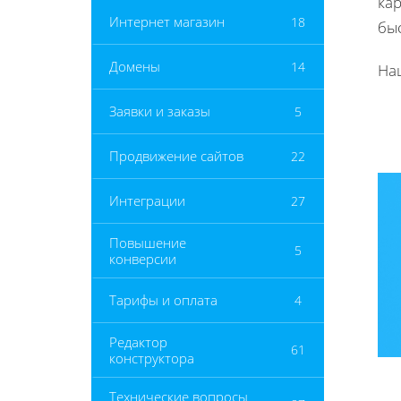
ка
Интернет магазин
18
бы
Домены
14
На
Заявки и заказы
5
Продвижение сайтов
22
Интеграции
27
Повышение
5
конверсии
Тарифы и оплата
4
Редактор
61
конструктора
Технические вопросы