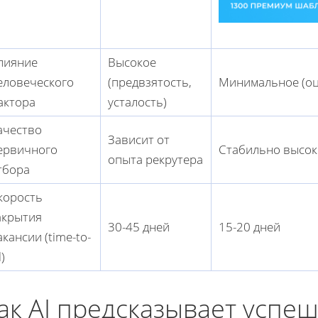
лияние
Высокое
еловеческого
(предвзятость,
Минимальное (оц
актора
усталость)
ачество
Зависит от
ервичного
Стабильно высок
опыта рекрутера
тбора
корость
акрытия
30-45 дней
15-20 дней
акансии (time-to-
l)
ак AI предсказывает успе