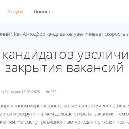
Услуги
Помощь
аний
\ Как AI-подбор кандидатов увеличивает скорость 
р кандидатов увеличи
закрытия вакансий
а публикации: 18-09-2025
332
овременном мире скорость является критически важным
ается и рекрутинга: чем дольше открыта вакансия, тем
мпании. На смену традиционным методам приходят техно