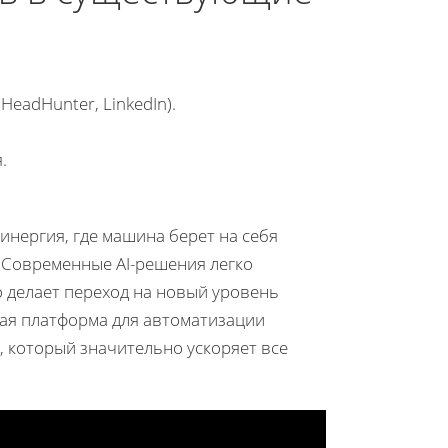
eadHunter, LinkedIn).
.
.
инергия, где машина берет на себя
. Современные AI-решения легко
 делает переход на новый уровень
ая платформа для автоматизации
, который значительно ускоряет все